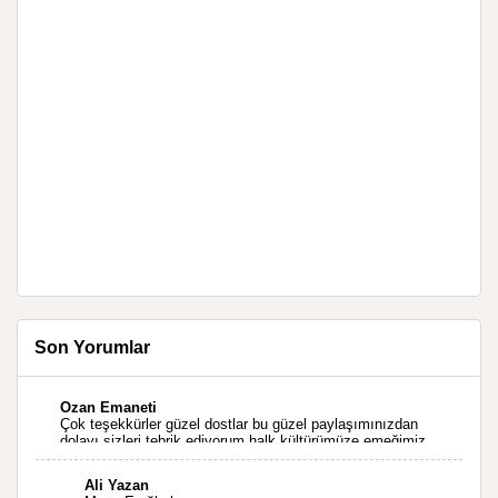
Son Yorumlar
Ozan Emaneti
Çok teşekkürler güzel dostlar bu güzel paylaşımınızdan
dolayı sizleri tebrik ediyorum halk kültürümüze emeğimiz
geçti ise ne mutlu bizlere sizlerin sayesinde türkülerimiz
ölmeyecektir tekrar teşekkürler saygılarımla
Ali Yazan