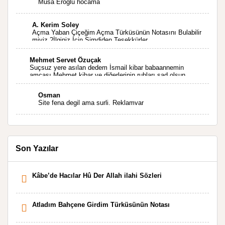
Musa Eroğlu hocama
A. Kerim Soley
Açma Yaban Çiçeğim Açma Türküsünün Notasını Bulabilir
miyiz ?İlginiz İçin Şimdiden Teşekkürler.
Mehmet Servet Özuçak
Suçsuz yere asılan dedem İsmail kibar babaannemin
amcası Mehmet kibar ve diğerlerinin ruhları şad olsun.
Kahrolsun Cemal paşa
Osman
Site fena degil ama surli. Reklamvar
Son Yazılar
Kâbe’de Hacılar Hû Der Allah ilahi Sözleri
Atladım Bahçene Girdim Türküsünün Notası