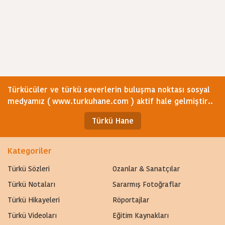
Türkücüler ve türkü severlerin buluşma noktası sosyal
medyamız ( www.turkuhane.com ) aktif hale gelmiştir..
Türkü Hane
Kategoriler
Türkü Sözleri
Ozanlar & Sanatçılar
Türkü Notaları
Sararmış Fotoğraflar
Türkü Hikayeleri
Röportajlar
Türkü Videoları
Eğitim Kaynakları