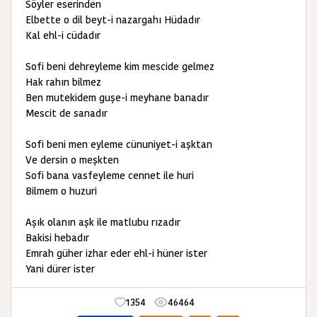
Söyler eserinden
Elbette o dil beyt-i nazargahı Hüdadır
Kal ehl-i cüdadır
Sofi beni dehreyleme kim mescide gelmez
Hak rahın bilmez
Ben mutekidem guşe-i meyhane banadır
Mescit de sanadır
Sofi beni men eyleme cünuniyet-i aşktan
Ve dersin o meşkten
Sofi bana vasfeyleme cennet ile huri
Bilmem o huzuri
Aşık olanın aşk ile matlubu rızadır
Bakisi hebadır
Emrah güher izhar eder ehl-i hüner ister
Yani dürer ister
1354
46464