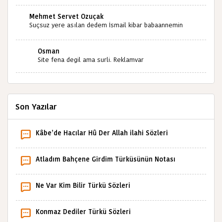
miyiz ?İlginiz İçin Şimdiden Teşekkürler.
Mehmet Servet Özuçak
Suçsuz yere asılan dedem İsmail kibar babaannemin
amcası Mehmet kibar ve diğerlerinin ruhları şad olsun.
Kahrolsun Cemal paşa
Osman
Site fena degil ama surli. Reklamvar
Son Yazılar
Kâbe’de Hacılar Hû Der Allah ilahi Sözleri
Atladım Bahçene Girdim Türküsünün Notası
Ne Var Kim Bilir Türkü Sözleri
Konmaz Dediler Türkü Sözleri