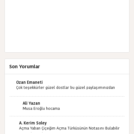
Son Yorumlar
Ozan Emaneti
Çok teşekkürler güzel dostlar bu güzel paylaşımınızdan
dolayı sizleri tebrik ediyorum halk kültürümüze emeğimiz
geçti ise ne mutlu bizlere sizlerin sayesinde türkülerimiz
Ali Yazan
ölmeyecektir tekrar teşekkürler saygılarımla
Musa Eroğlu hocama
A. Kerim Soley
Açma Yaban Çiçeğim Açma Türküsünün Notasını Bulabilir