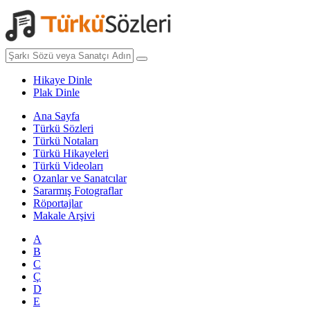
Hikaye Dinle
Plak Dinle
Ana Sayfa
Türkü Sözleri
Türkü Notaları
Türkü Hikayeleri
Türkü Videoları
Ozanlar ve Sanatcılar
Sararmış Fotograflar
Röportajlar
Makale Arşivi
A
B
C
Ç
D
E