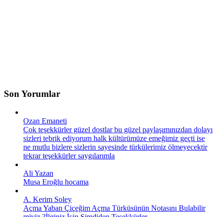
Son Yorumlar
Ozan Emaneti
Çok teşekkürler güzel dostlar bu güzel paylaşımınızdan dolayı
sizleri tebrik ediyorum halk kültürümüze emeğimiz geçti ise
ne mutlu bizlere sizlerin sayesinde türkülerimiz ölmeyecektir
tekrar teşekkürler saygılarımla
Ali Yazan
Musa Eroğlu hocama
A. Kerim Soley
Açma Yaban Çiçeğim Açma Türküsünün Notasını Bulabilir
miyiz ?İlginiz İçin Şimdiden Teşekkürler.