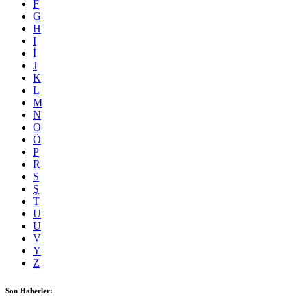
F
G
H
I
İ
J
K
L
M
N
O
Ö
P
R
S
Ş
T
U
Ü
V
Y
Z
Son Haberler: