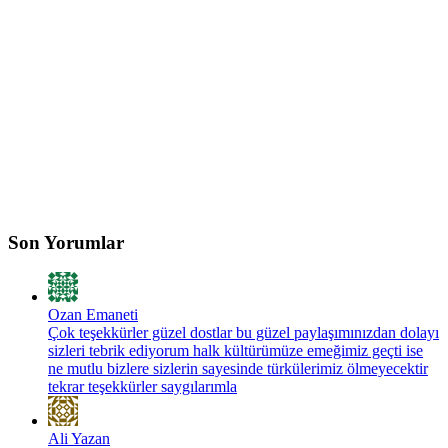
Son Yorumlar
Ozan Emaneti
Çok teşekkürler güzel dostlar bu güzel paylaşımınızdan dolayı
sizleri tebrik ediyorum halk kültürümüze emeğimiz geçti ise
ne mutlu bizlere sizlerin sayesinde türkülerimiz ölmeyecektir
tekrar teşekkürler saygılarımla
Ali Yazan