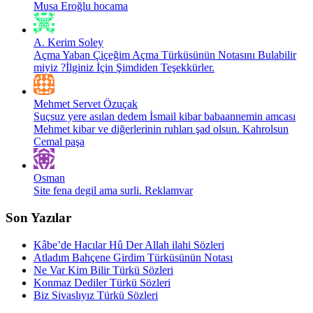
Musa Eroğlu hocama
A. Kerim Soley
Açma Yaban Çiçeğim Açma Türküsünün Notasını Bulabilir
miyiz ?İlginiz İçin Şimdiden Teşekkürler.
Mehmet Servet Özuçak
Suçsuz yere asılan dedem İsmail kibar babaannemin amcası
Mehmet kibar ve diğerlerinin ruhları şad olsun. Kahrolsun
Cemal paşa
Osman
Site fena degil ama surli. Reklamvar
Son Yazılar
Kâbe’de Hacılar Hû Der Allah ilahi Sözleri
Atladım Bahçene Girdim Türküsünün Notası
Ne Var Kim Bilir Türkü Sözleri
Konmaz Dediler Türkü Sözleri
Biz Sivaslıyız Türkü Sözleri