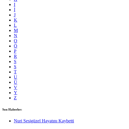
I
İ
J
K
L
M
N
O
Ö
P
R
S
Ş
T
U
Ü
V
Y
Z
Son Haberler:
Nuri Sesigüzel Hayatını Kaybetti