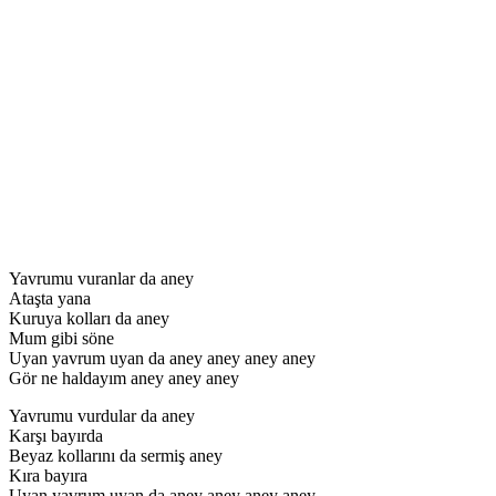
Yavrumu vuranlar da aney
Ataşta yana
Kuruya kolları da aney
Mum gibi söne
Uyan yavrum uyan da aney aney aney aney
Gör ne haldayım aney aney aney
Yavrumu vurdular da aney
Karşı bayırda
Beyaz kollarını da sermiş aney
Kıra bayıra
Uyan yavrum uyan da aney aney aney aney