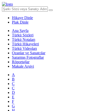
Hikaye Dinle
Plak Dinle
Ana Sayfa
Türkü Sözleri
Türkü Notaları
Türkü Hikayeleri
Türkü Videoları
Ozanlar ve Sanatcılar
Sararmış Fotograflar
Röportajlar
Makale Arşivi
A
B
C
Ç
D
E
F
G
H