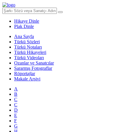
Hikaye Dinle
Plak Dinle
Ana Sayfa
Türkü Sözleri
Türkü Notaları
Türkü Hikayeleri
Türkü Videoları
Ozanlar ve Sanatcılar
Sararmış Fotograflar
Röportajlar
Makale Arşivi
A
B
C
Ç
D
E
F
G
H