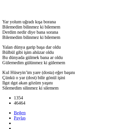
Yar yolum uğradı kışa borana
Bilemedim bilinmez ki bilemem
Derdim nedir diye bana sorana
Bilemedim bilinmez ki bilemem
Yalan dünya garip başa dar oldu
Bülbül gibi işim ahüzar oldu
Bu dünyada gülmek bana ar oldu
Gülemedim gülünmez ki gülemem
Kul Hüseyin’im yare (dosta) eğer başını
Çünkü o yar (dost) bilir gönül işini
Ilgıt ılgıt akan gözüm yaşını
Silemedim silinmez ki silemem
1354
46464
Beğen
Paylaş