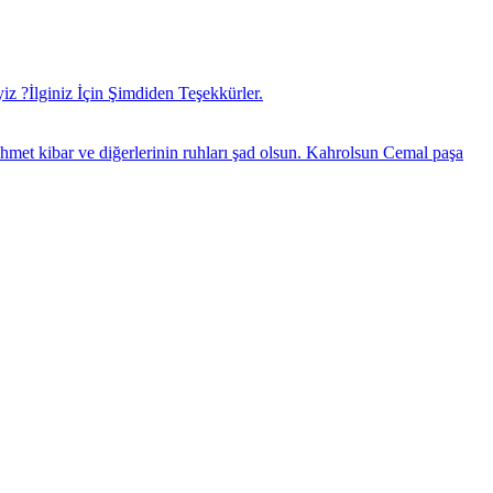
 ?İlginiz İçin Şimdiden Teşekkürler.
met kibar ve diğerlerinin ruhları şad olsun. Kahrolsun Cemal paşa