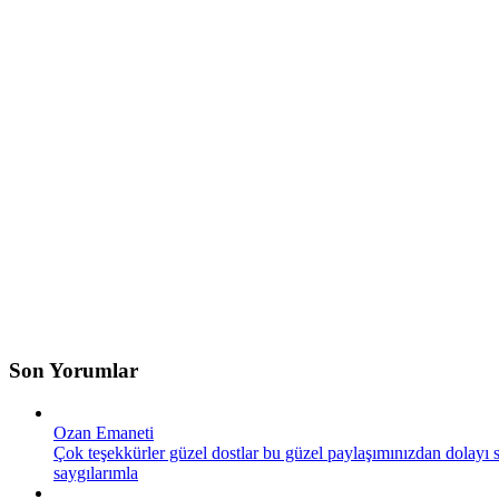
Son Yorumlar
Ozan Emaneti
Çok teşekkürler güzel dostlar bu güzel paylaşımınızdan dolayı s
saygılarımla