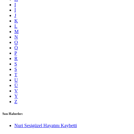
I
İ
J
K
L
M
N
O
Ö
P
R
S
Ş
T
U
Ü
V
Y
Z
Son Haberler:
Nuri Sesigüzel Hayatını Kaybetti