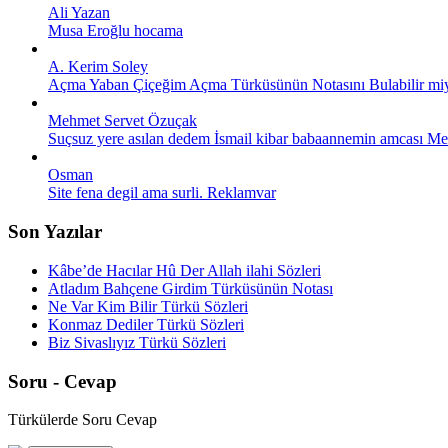
Ali Yazan
Musa Eroğlu hocama
A. Kerim Soley
Açma Yaban Çiçeğim Açma Türküsünün Notasını Bulabilir miyiz
Mehmet Servet Özuçak
Suçsuz yere asılan dedem İsmail kibar babaannemin amcası Meh
Osman
Site fena degil ama surli. Reklamvar
Son Yazılar
Kâbe’de Hacılar Hû Der Allah ilahi Sözleri
Atladım Bahçene Girdim Türküsünün Notası
Ne Var Kim Bilir Türkü Sözleri
Konmaz Dediler Türkü Sözleri
Biz Sivaslıyız Türkü Sözleri
Soru - Cevap
Türkülerde Soru Cevap