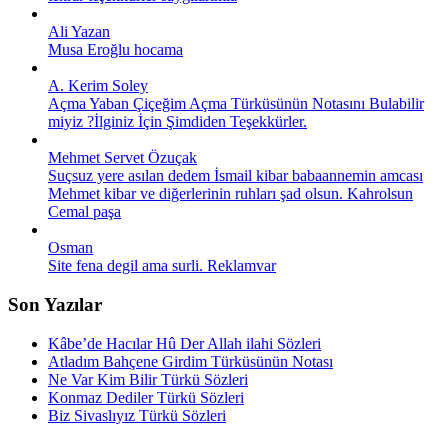
Ali Yazan
Musa Eroğlu hocama
A. Kerim Soley
Açma Yaban Çiçeğim Açma Türküsünün Notasını Bulabilir
miyiz ?İlginiz İçin Şimdiden Teşekkürler.
Mehmet Servet Özuçak
Suçsuz yere asılan dedem İsmail kibar babaannemin amcası
Mehmet kibar ve diğerlerinin ruhları şad olsun. Kahrolsun
Cemal paşa
Osman
Site fena degil ama surli. Reklamvar
Son Yazılar
Kâbe’de Hacılar Hû Der Allah ilahi Sözleri
Atladım Bahçene Girdim Türküsünün Notası
Ne Var Kim Bilir Türkü Sözleri
Konmaz Dediler Türkü Sözleri
Biz Sivaslıyız Türkü Sözleri