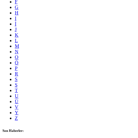
F
G
H
I
İ
J
K
L
M
N
O
Ö
P
R
S
Ş
T
U
Ü
V
Y
Z
Son Haberler: