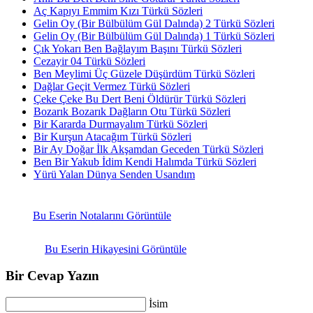
Aç Kapıyı Emmim Kızı Türkü Sözleri
Gelin Oy (Bir Bülbülüm Gül Dalında) 2 Türkü Sözleri
Gelin Oy (Bir Bülbülüm Gül Dalında) 1 Türkü Sözleri
Çık Yokarı Ben Bağlayım Başını Türkü Sözleri
Cezayir 04 Türkü Sözleri
Ben Meylimi Üç Güzele Düşürdüm Türkü Sözleri
Dağlar Geçit Vermez Türkü Sözleri
Çeke Çeke Bu Dert Beni Öldürür Türkü Sözleri
Bozarık Bozarık Dağların Otu Türkü Sözleri
Bir Kararda Durmayalım Türkü Sözleri
Bir Kurşun Atacağım Türkü Sözleri
Bir Ay Doğar İlk Akşamdan Geceden Türkü Sözleri
Ben Bir Yakub İdim Kendi Halımda Türkü Sözleri
Yürü Yalan Dünya Senden Usandım
Bu Eserin Notalarını Görüntüle
Bu Eserin Hikayesini Görüntüle
Bir Cevap Yazın
İsim