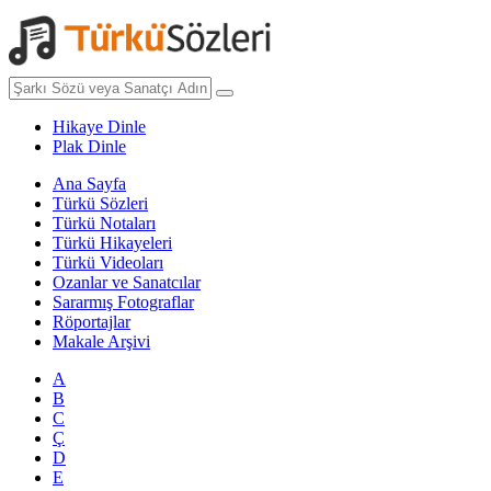
Hikaye Dinle
Plak Dinle
Ana Sayfa
Türkü Sözleri
Türkü Notaları
Türkü Hikayeleri
Türkü Videoları
Ozanlar ve Sanatcılar
Sararmış Fotograflar
Röportajlar
Makale Arşivi
A
B
C
Ç
D
E