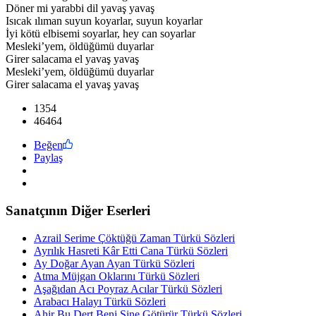
Döner mi yarabbi dil yavaş yavaş
Isıcak ılıman suyun koyarlar, suyun koyarlar
İyi kötü elbisemi soyarlar, hey can soyarlar
Mesleki’yem, öldüğümü duyarlar
Girer salacama el yavaş yavaş
Mesleki’yem, öldüğümü duyarlar
Girer salacama el yavaş yavaş
1354
46464
Beğen
Paylaş
Sanatçının Diğer Eserleri
Azrail Serime Çöktüğü Zaman Türkü Sözleri
Ayrılık Hasreti Kâr Etti Cana Türkü Sözleri
Ay Doğar Ayan Ayan Türkü Sözleri
Atma Müjgan Oklarını Türkü Sözleri
Aşağıdan Acı Poyraz Acılar Türkü Sözleri
Arabacı Halayı Türkü Sözleri
Ahir Bu Dert Beni Sine Götürür Türkü Sözleri