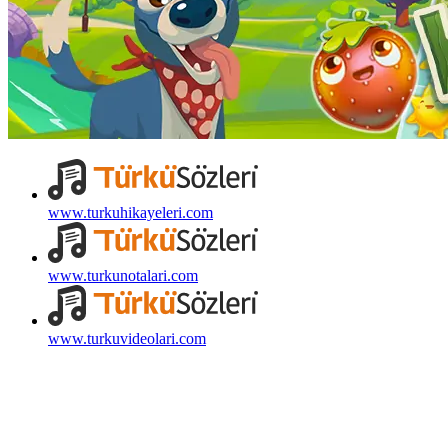
www.turkuhikayeleri.com
www.turkunotalari.com
www.turkuvideolari.com