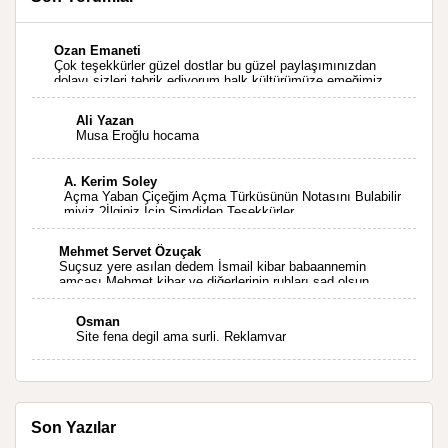
Ozan Emaneti
Çok teşekkürler güzel dostlar bu güzel paylaşımınızdan
dolayı sizleri tebrik ediyorum halk kültürümüze emeğimiz
geçti ise ne mutlu bizlere sizlerin sayesinde türkülerimiz
ölmeyecektir tekrar teşekkürler saygılarımla
Ali Yazan
Musa Eroğlu hocama
A. Kerim Soley
Açma Yaban Çiçeğim Açma Türküsünün Notasını Bulabilir
miyiz ?İlginiz İçin Şimdiden Teşekkürler.
Mehmet Servet Özuçak
Suçsuz yere asılan dedem İsmail kibar babaannemin
amcası Mehmet kibar ve diğerlerinin ruhları şad olsun.
Kahrolsun Cemal paşa
Osman
Site fena degil ama surli. Reklamvar
Son Yazılar