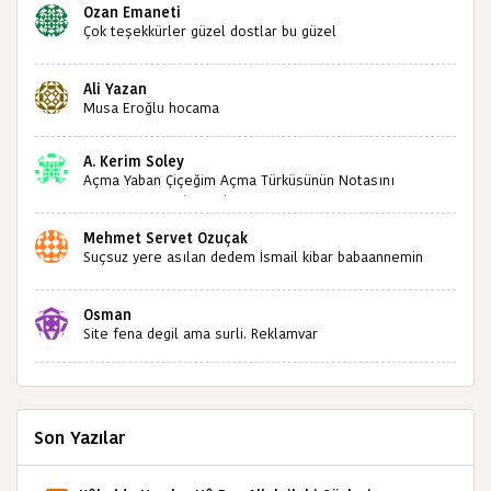
Ozan Emaneti
Çok teşekkürler güzel dostlar bu güzel
paylaşımınızdan dolayı sizleri tebrik ediyorum halk
kültürümüze emeğimiz geçti ise ne mutlu bizlere
Ali Yazan
sizlerin sayesinde türkülerimiz ölmeyecektir tekrar
Musa Eroğlu hocama
teşekkürler saygılarımla
A. Kerim Soley
Açma Yaban Çiçeğim Açma Türküsünün Notasını
Bulabilir miyiz ?İlginiz İçin Şimdiden Teşekkürler.
Mehmet Servet Özuçak
Suçsuz yere asılan dedem İsmail kibar babaannemin
amcası Mehmet kibar ve diğerlerinin ruhları şad olsun.
Kahrolsun Cemal paşa
Osman
Site fena degil ama surli. Reklamvar
Son Yazılar