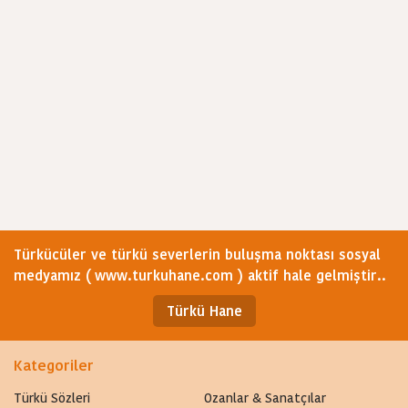
Türkücüler ve türkü severlerin buluşma noktası sosyal
medyamız ( www.turkuhane.com ) aktif hale gelmiştir..
Türkü Hane
Kategoriler
Türkü Sözleri
Ozanlar & Sanatçılar