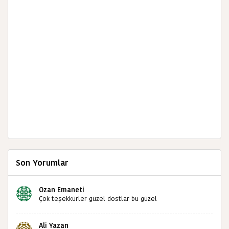
Son Yorumlar
Ozan Emaneti
Çok teşekkürler güzel dostlar bu güzel
paylaşımınızdan dolayı sizleri tebrik ediyorum halk
kültürümüze emeğimiz geçti ise ne mutlu bizlere
Ali Yazan