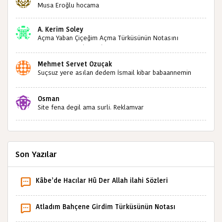
sizlerin sayesinde türkülerimiz ölmeyecektir tekrar
Musa Eroğlu hocama
teşekkürler saygılarımla
A. Kerim Soley
Açma Yaban Çiçeğim Açma Türküsünün Notasını
Bulabilir miyiz ?İlginiz İçin Şimdiden Teşekkürler.
Mehmet Servet Özuçak
Suçsuz yere asılan dedem İsmail kibar babaannemin
amcası Mehmet kibar ve diğerlerinin ruhları şad olsun.
Kahrolsun Cemal paşa
Osman
Site fena degil ama surli. Reklamvar
Son Yazılar
Kâbe’de Hacılar Hû Der Allah ilahi Sözleri
Atladım Bahçene Girdim Türküsünün Notası