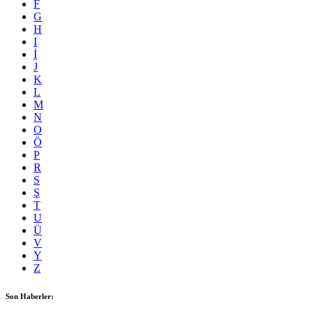
F
G
H
I
İ
J
K
L
M
N
O
Ö
P
R
S
Ş
T
U
Ü
V
Y
Z
Son Haberler: