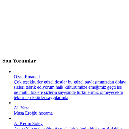
Son Yorumlar
Ozan Emaneti
Çok teşekkürler güzel dostlar bu güzel paylaşımınızdan dolayı
sizleri tebrik ediyorum halk kültürümüze emeğimiz geçti ise
ne mutlu bizlere sizlerin sayesinde türkülerimiz ölmeyecektir
tekrar teşekkürler saygılarımla
Ali Yazan
Musa Eroğlu hocama
A. Kerim Soley
Açma Yaban Çiçeğim Açma Türküsünün Notasını Bulabilir