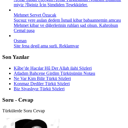
miyiz ?İlginiz İçin Şimdiden Teşekkürler.
Mehmet Servet Özuçak
Suçsuz yere asılan dedem İsmail kibar babaannemin amcası
Mehmet kibar ve diğerlerinin ruhları şad olsun. Kahrolsun
Cemal paşa
Osman
Site fena degil ama surli. Reklamvar
Son Yazılar
Kâbe’de Hacılar Hû Der Allah ilahi Sözleri
Atladım Bahçene Girdim Türküsünün Notası
Ne Var Kim Bilir Türkü Sözleri
Konmaz Dediler Türkü Sözleri
Biz Sivaslıyız Türkü Sözleri
Soru - Cevap
Türkülerde Soru Cevap