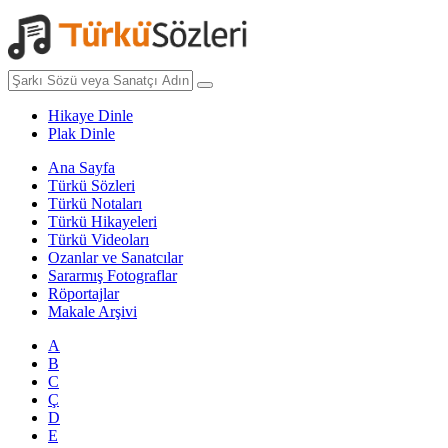
Hikaye Dinle
Plak Dinle
Ana Sayfa
Türkü Sözleri
Türkü Notaları
Türkü Hikayeleri
Türkü Videoları
Ozanlar ve Sanatcılar
Sararmış Fotograflar
Röportajlar
Makale Arşivi
A
B
C
Ç
D
E