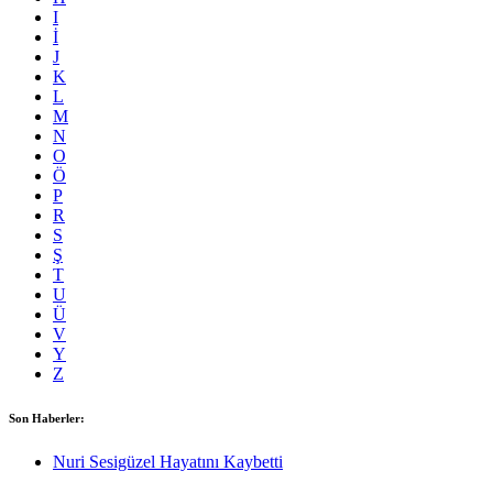
I
İ
J
K
L
M
N
O
Ö
P
R
S
Ş
T
U
Ü
V
Y
Z
Son Haberler:
Nuri Sesigüzel Hayatını Kaybetti