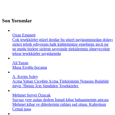
Son Yorumlar
Ozan Emaneti
Çok teşekkürler güzel dostlar bu güzel paylaşımınızdan dolayı
sizleri tebrik ediyorum halk kültürümüze emeğimiz geçti ise
ne mutlu bizlere sizlerin sayesinde türkülerimiz ölmeyecektir
tekrar teşekkürler saygılarımla
Ali Yazan
Musa Eroğlu hocama
A. Kerim Soley
Açma Yaban Çiçeğim Açma Türküsünün Notasını Bulabilir
miyiz ?İlginiz İçin Şimdiden Teşekkürler.
Mehmet Servet Özuçak
Suçsuz yere asılan dedem İsmail kibar babaannemin amcası
Mehmet kibar ve diğerlerinin ruhları şad olsun. Kahrolsun
Cemal paşa