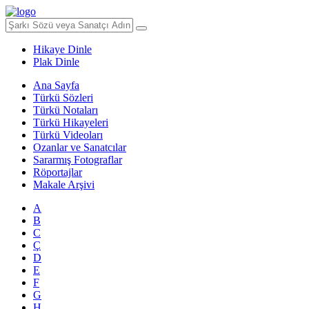
Hikaye Dinle
Plak Dinle
Ana Sayfa
Türkü Sözleri
Türkü Notaları
Türkü Hikayeleri
Türkü Videoları
Ozanlar ve Sanatcılar
Sararmış Fotograflar
Röportajlar
Makale Arşivi
A
B
C
Ç
D
E
F
G
H