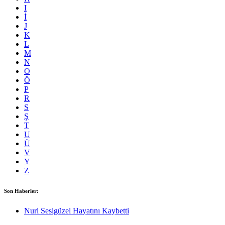
I
İ
J
K
L
M
N
O
Ö
P
R
S
Ş
T
U
Ü
V
Y
Z
Son Haberler:
Nuri Sesigüzel Hayatını Kaybetti