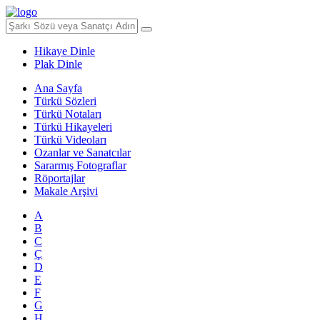
Hikaye Dinle
Plak Dinle
Ana Sayfa
Türkü Sözleri
Türkü Notaları
Türkü Hikayeleri
Türkü Videoları
Ozanlar ve Sanatcılar
Sararmış Fotograflar
Röportajlar
Makale Arşivi
A
B
C
Ç
D
E
F
G
H