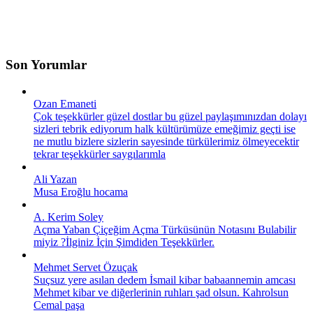
Son Yorumlar
Ozan Emaneti
Çok teşekkürler güzel dostlar bu güzel paylaşımınızdan dolayı
sizleri tebrik ediyorum halk kültürümüze emeğimiz geçti ise
ne mutlu bizlere sizlerin sayesinde türkülerimiz ölmeyecektir
tekrar teşekkürler saygılarımla
Ali Yazan
Musa Eroğlu hocama
A. Kerim Soley
Açma Yaban Çiçeğim Açma Türküsünün Notasını Bulabilir
miyiz ?İlginiz İçin Şimdiden Teşekkürler.
Mehmet Servet Özuçak
Suçsuz yere asılan dedem İsmail kibar babaannemin amcası
Mehmet kibar ve diğerlerinin ruhları şad olsun. Kahrolsun
Cemal paşa