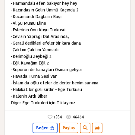
-Harmandalı efen bakıyor hey hey
-Kaçındasın Gelin Ümmü Kaçında 3
-Kocamandı Dağların Başı
-Al Şu Mumu Eline
-Evlerinin Önü Kuyu Türküsü
-Cevizin Yaprağı Dal Arasında,
-Gerali dedikleri efeler bir kara dana
-Çaktım Çaktım Yanmadı
-Kerimoğlu Zeybeği 2
-Eğil Kavağım Eğil 2
-Süpürün de hanayları Osman geliyor
-Havada Turna Sesi Var
-İslam da oğlu efeler de derler benim sanıma
-Hakikat bir gizli sırdır – Ege Türküsü
-Kalenin Ardı Biber
Diger Ege Türküleri için Tıklayınız
1354
46464
Beğen
Paylaş