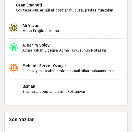
Ozan Emaneti
Çok teşekkürler güzel dostlar bu güzel paylaşımınızdan
dolayı sizleri tebrik ediyorum halk kültürümüze emeğimiz
geçti ise ne mutlu bizlere sizlerin sayesinde türkülerimiz
Ali Yazan
ölmeyecektir tekrar teşekkürler saygılarımla
Musa Eroğlu hocama
A. Kerim Soley
Açma Yaban Çiçeğim Açma Türküsünün Notasını
Bulabilir miyiz ?İlginiz İçin Şimdiden Teşekkürler.
Mehmet Servet Özuçak
Suçsuz yere asılan dedem İsmail kibar babaannemin
amcası Mehmet kibar ve diğerlerinin ruhları şad olsun.
Kahrolsun Cemal paşa
Osman
Site fena degil ama surli. Reklamvar
Son Yazılar