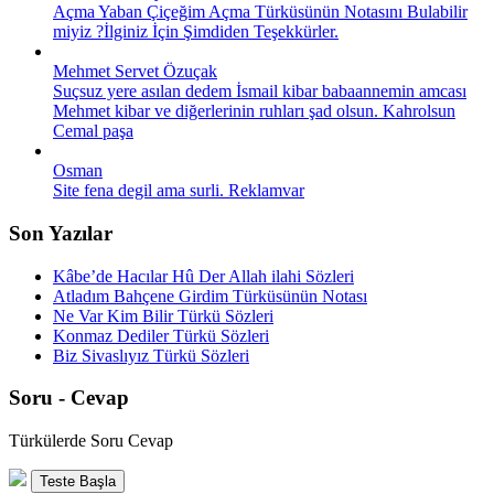
Açma Yaban Çiçeğim Açma Türküsünün Notasını Bulabilir
miyiz ?İlginiz İçin Şimdiden Teşekkürler.
Mehmet Servet Özuçak
Suçsuz yere asılan dedem İsmail kibar babaannemin amcası
Mehmet kibar ve diğerlerinin ruhları şad olsun. Kahrolsun
Cemal paşa
Osman
Site fena degil ama surli. Reklamvar
Son Yazılar
Kâbe’de Hacılar Hû Der Allah ilahi Sözleri
Atladım Bahçene Girdim Türküsünün Notası
Ne Var Kim Bilir Türkü Sözleri
Konmaz Dediler Türkü Sözleri
Biz Sivaslıyız Türkü Sözleri
Soru - Cevap
Türkülerde Soru Cevap
Teste Başla