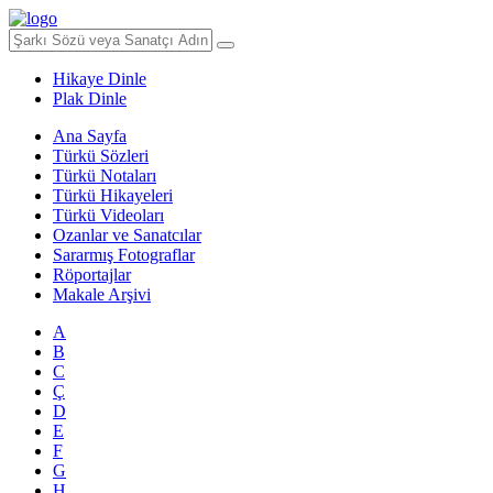
Hikaye Dinle
Plak Dinle
Ana Sayfa
Türkü Sözleri
Türkü Notaları
Türkü Hikayeleri
Türkü Videoları
Ozanlar ve Sanatcılar
Sararmış Fotograflar
Röportajlar
Makale Arşivi
A
B
C
Ç
D
E
F
G
H