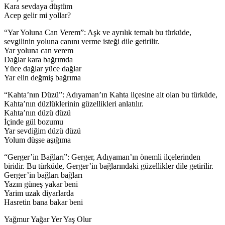
Kara sevdaya düştüm
Acep gelir mi yollar?
“Yar Yoluna Can Verem”: Aşk ve ayrılık temalı bu türküde,
sevgilinin yoluna canını verme isteği dile getirilir.
Yar yoluna can verem
Dağlar kara bağrımda
Yüce dağlar yüce dağlar
Yar elin değmiş bağrıma
“Kahta’nın Düzü”: Adıyaman’ın Kahta ilçesine ait olan bu türküde,
Kahta’nın düzlüklerinin güzellikleri anlatılır.
Kahta’nın düzü düzü
İçinde gül bozumu
Yar sevdiğim düzü düzü
Yolum düşse aşığıma
“Gerger’in Bağları”: Gerger, Adıyaman’ın önemli ilçelerinden
biridir. Bu türküde, Gerger’in bağlarındaki güzellikler dile getirilir.
Gerger’in bağları bağları
Yazın güneş yakar beni
Yarim uzak diyarlarda
Hasretin bana bakar beni
Yağmur Yağar Yer Yaş Olur