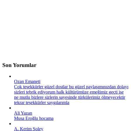
Son Yorumlar
Ozan Emaneti
Çok teşekkürler güzel dostlar bu güzel paylaşımınızdan dolayı
sizleri tebrik ediyorum halk kültürümüze emeğimiz geçti ise
ne mutlu bizlere sizlerin sayesinde türkülerimiz ölmeyecektir
tekrar teşekkürler saygılarımla
Ali Yazan
Musa Eroğlu hocama
A. Kerim Soley