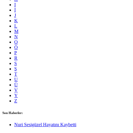
I
İ
J
K
L
M
N
O
Ö
P
R
S
Ş
T
U
Ü
V
Y
Z
Son Haberler:
Nuri Sesigüzel Hayatını Kaybetti