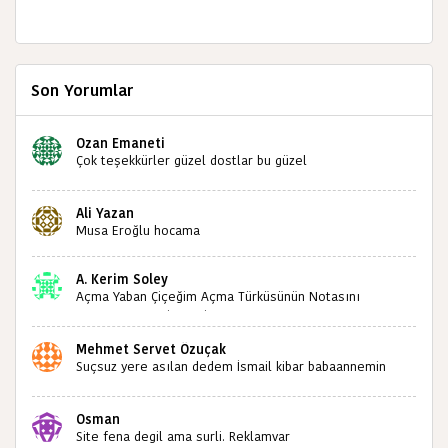
Son Yorumlar
Ozan Emaneti
Çok teşekkürler güzel dostlar bu güzel
paylaşımınızdan dolayı sizleri tebrik ediyorum halk
kültürümüze emeğimiz geçti ise ne mutlu bizlere
Ali Yazan
sizlerin sayesinde türkülerimiz ölmeyecektir tekrar
Musa Eroğlu hocama
teşekkürler saygılarımla
A. Kerim Soley
Açma Yaban Çiçeğim Açma Türküsünün Notasını
Bulabilir miyiz ?İlginiz İçin Şimdiden Teşekkürler.
Mehmet Servet Özuçak
Suçsuz yere asılan dedem İsmail kibar babaannemin
amcası Mehmet kibar ve diğerlerinin ruhları şad olsun.
Kahrolsun Cemal paşa
Osman
Site fena degil ama surli. Reklamvar