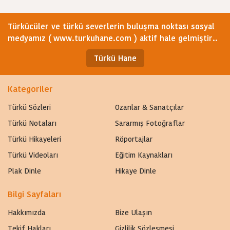
Türkücüler ve türkü severlerin buluşma noktası sosyal
medyamız ( www.turkuhane.com ) aktif hale gelmiştir..
Türkü Hane
Kategoriler
Türkü Sözleri
Ozanlar & Sanatçılar
Türkü Notaları
Sararmış Fotoğraflar
Türkü Hikayeleri
Röportajlar
Türkü Videoları
Eğitim Kaynakları
Plak Dinle
Hikaye Dinle
Bilgi Sayfaları
Hakkımızda
Bize Ulaşın
Tekif Hakları
Gizlilik Sözleşmesi