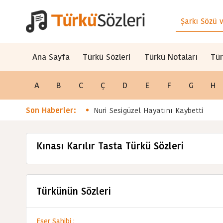
Ana Sayfa
Türkü Sözleri
Türkü Notaları
Tür
A
B
C
Ç
D
E
F
G
H
Son Haberler:
Nuri Sesigüzel Hayatını Kaybetti
Kınası Karılır Tasta Türkü Sözleri
Türkünün Sözleri
Eser Sahibi :