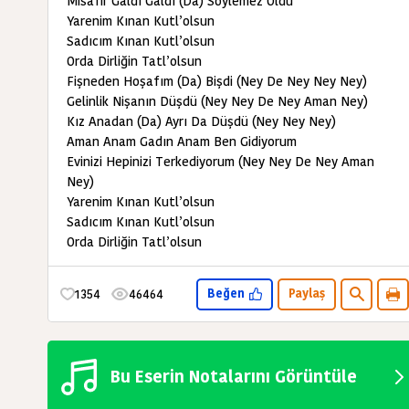
Misafir Galdı Galdı (Da) Söylemez Oldu
Yarenim Kınan Kutl’olsun
Sadıcım Kınan Kutl’olsun
Orda Dirliğin Tatl’olsun
Fişneden Hoşafım (Da) Bişdi (Ney De Ney Ney Ney)
Gelinlik Nişanın Düşdü (Ney Ney De Ney Aman Ney)
Kız Anadan (Da) Ayrı Da Düşdü (Ney Ney Ney)
Aman Anam Gadın Anam Ben Gidiyorum
Evinizi Hepinizi Terkediyorum (Ney Ney De Ney Aman
Ney)
Yarenim Kınan Kutl’olsun
Sadıcım Kınan Kutl’olsun
Orda Dirliğin Tatl’olsun
1354
46464
Beğen
Paylaş
Bu Eserin Notalarını Görüntüle