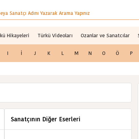
kü Hikayeleri
Türkü Videoları
Ozanlar ve Sanatcılar
I
İ
J
K
L
M
N
O
Ö
P
Sanatçının Diğer Eserleri