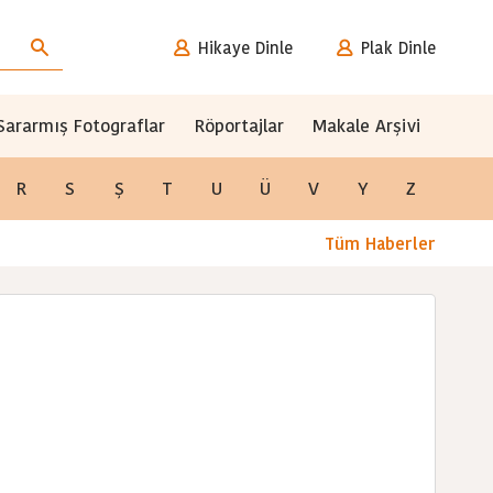
Hikaye Dinle
Plak Dinle
Sararmış Fotograflar
Röportajlar
Makale Arşivi
R
S
Ş
T
U
Ü
V
Y
Z
Tüm Haberler