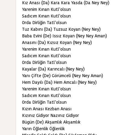
Kız Anası (Da) Kara Kara Yasda (Da Ney Ney)
Yarenim Kınan Kutl’olsun
Sadıcım Kınan Kutl’olsun
Orda Dirliğin Tatl’olsun
Tuz Kabını (Da) Tuzsuz Koyan (Ney Ney)
Baba Evini (De) Issız Koyan (Ney Ney Aman)
Anasını (Da) Kızsız Koyan (Ney Ney)
Yarenim Kınan Kutl’olsun
Sadıcım Kınan Kutl’olsun
Orda Dirliğin Tatl’olsun
Kayalar (Da) Karıncalı (Ney Ney)
Yanı Çifte (De) Görümceli (Ney Ney Aman)
Hem Dayılı (Da) Hem Amcalı (Ney Ney)
Yarenim Kınan Kutl’olsun
Sadıcım Kınan Kutl’olsun
Orda Dirliğin Tatl’olsun
Kızın Anası Kezban Anası
Kızınız Gidiyor Nazınız Gidiyor
Bügün (De) Akşamlık Akşamlık
Yarın Öğlenlik Öğlenlik