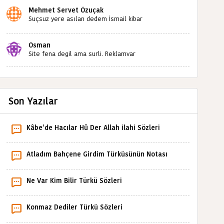
Mehmet Servet Özuçak
Suçsuz yere asılan dedem İsmail kibar
babaannemin amcası Mehmet kibar ve diğerlerinin
ruhları şad olsun. Kahrolsun Cemal paşa
Osman
Site fena degil ama surli. Reklamvar
Son Yazılar
Kâbe’de Hacılar Hû Der Allah ilahi Sözleri
Atladım Bahçene Girdim Türküsünün Notası
Ne Var Kim Bilir Türkü Sözleri
Konmaz Dediler Türkü Sözleri