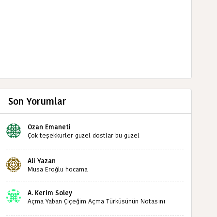
Son Yorumlar
Ozan Emaneti
Çok teşekkürler güzel dostlar bu güzel
paylaşımınızdan dolayı sizleri tebrik ediyorum halk
kültürümüze emeğimiz geçti ise ne mutlu bizlere
Ali Yazan
sizlerin sayesinde türkülerimiz ölmeyecektir tekrar
Musa Eroğlu hocama
teşekkürler saygılarımla
A. Kerim Soley
Açma Yaban Çiçeğim Açma Türküsünün Notasını
Bulabilir miyiz ?İlginiz İçin Şimdiden Teşekkürler.