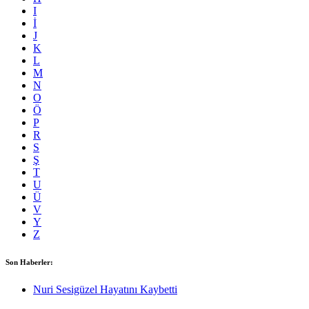
I
İ
J
K
L
M
N
O
Ö
P
R
S
Ş
T
U
Ü
V
Y
Z
Son Haberler:
Nuri Sesigüzel Hayatını Kaybetti