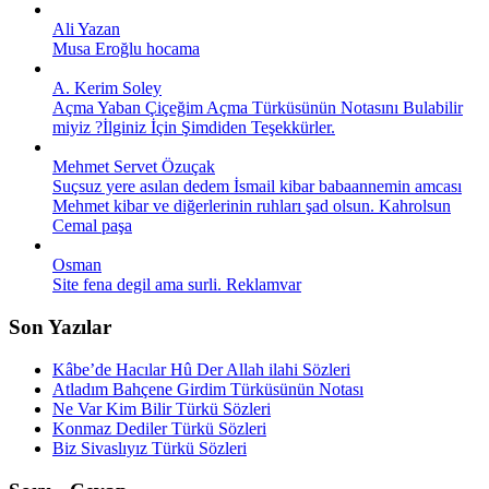
Ali Yazan
Musa Eroğlu hocama
A. Kerim Soley
Açma Yaban Çiçeğim Açma Türküsünün Notasını Bulabilir
miyiz ?İlginiz İçin Şimdiden Teşekkürler.
Mehmet Servet Özuçak
Suçsuz yere asılan dedem İsmail kibar babaannemin amcası
Mehmet kibar ve diğerlerinin ruhları şad olsun. Kahrolsun
Cemal paşa
Osman
Site fena degil ama surli. Reklamvar
Son Yazılar
Kâbe’de Hacılar Hû Der Allah ilahi Sözleri
Atladım Bahçene Girdim Türküsünün Notası
Ne Var Kim Bilir Türkü Sözleri
Konmaz Dediler Türkü Sözleri
Biz Sivaslıyız Türkü Sözleri