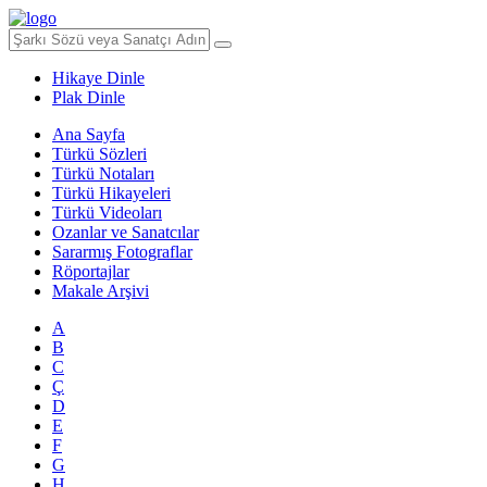
Hikaye Dinle
Plak Dinle
Ana Sayfa
Türkü Sözleri
Türkü Notaları
Türkü Hikayeleri
Türkü Videoları
Ozanlar ve Sanatcılar
Sararmış Fotograflar
Röportajlar
Makale Arşivi
A
B
C
Ç
D
E
F
G
H