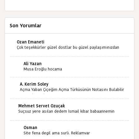
Son Yorumlar
Ozan Emaneti
Çok teşekkürler güzel dostlar bu güzel paylaşımınızdan
dolayı sizleri tebrik ediyorum halk kültürümüze emeğimiz
geçti ise ne mutlu bizlere sizlerin sayesinde türkülerimiz
Ali Yazan
ölmeyecektir tekrar teşekkürler saygılarımla
Musa Eroğlu hocama
A. Kerim Soley
Açma Yaban Çiçeğim Açma Türküsünün Notasını Bulabilir
miyiz ?İlginiz İçin Şimdiden Teşekkürler.
Mehmet Servet Özuçak
Suçsuz yere asılan dedem İsmail kibar babaannemin
amcası Mehmet kibar ve diğerlerinin ruhları şad olsun.
Kahrolsun Cemal paşa
Osman
Site fena degil ama surli. Reklamvar