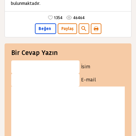
bulunmaktadır.
1354
46464
Beğen
Paylaş
Bir Cevap Yazın
İsim
E-mail