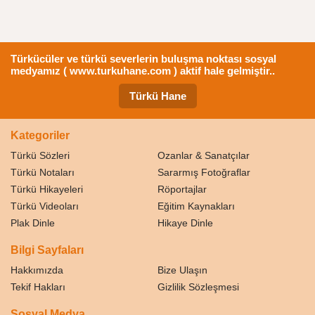
Türkücüler ve türkü severlerin buluşma noktası sosyal
medyamız ( www.turkuhane.com ) aktif hale gelmiştir..
Türkü Hane
Kategoriler
Türkü Sözleri
Ozanlar & Sanatçılar
Türkü Notaları
Sararmış Fotoğraflar
Türkü Hikayeleri
Röportajlar
Türkü Videoları
Eğitim Kaynakları
Plak Dinle
Hikaye Dinle
Bilgi Sayfaları
Hakkımızda
Bize Ulaşın
Tekif Hakları
Gizlilik Sözleşmesi
Sosyal Medya