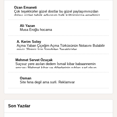
Ozan Emaneti
Çok teşekkürler güzel dostlar bu güzel paylaşımınızdan
dolayı sizleri tebrik ediyorum halk kültürümüze emeğimiz
geçti ise ne mutlu bizlere sizlerin sayesinde türkülerimiz
ölmeyecektir tekrar teşekkürler saygılarımla
Ali Yazan
Musa Eroğlu hocama
A. Kerim Soley
Açma Yaban Çiçeğim Açma Türküsünün Notasını Bulabilir
miyiz ?İlginiz İçin Şimdiden Teşekkürler.
Mehmet Servet Özuçak
Suçsuz yere asılan dedem İsmail kibar babaannemin
amcası Mehmet kibar ve diğerlerinin ruhları şad olsun.
Kahrolsun Cemal paşa
Osman
Site fena degil ama surli. Reklamvar
Son Yazılar