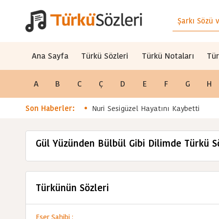
Ana Sayfa
Türkü Sözleri
Türkü Notaları
Tür
A
B
C
Ç
D
E
F
G
H
Son Haberler:
Nuri Sesigüzel Hayatını Kaybetti
Gül Yüzünden Bülbül Gibi Dilimde Türkü S
Türkünün Sözleri
Eser Sahibi :