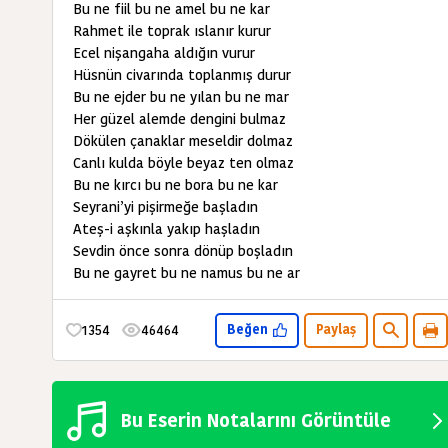
Bu ne fiil bu ne amel bu ne kar
Rahmet ile toprak ıslanır kurur
Ecel nişangaha aldığın vurur
Hüsnün civarında toplanmış durur
Bu ne ejder bu ne yılan bu ne mar
Her güzel alemde dengini bulmaz
Dökülen çanaklar meseldir dolmaz
Canlı kulda böyle beyaz ten olmaz
Bu ne kırcı bu ne bora bu ne kar
Seyrani’yi pişirmeğe başladın
Ateş-i aşkınla yakıp haşladın
Sevdin önce sonra dönüp boşladın
Bu ne gayret bu ne namus bu ne ar
1354
46464
Beğen
Paylaş
Bu Eserin Notalarını Görüntüle