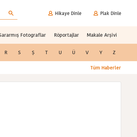
Hikaye Dinle
Plak Dinle
Sararmış Fotograflar
Röportajlar
Makale Arşivi
R
S
Ş
T
U
Ü
V
Y
Z
Tüm Haberler