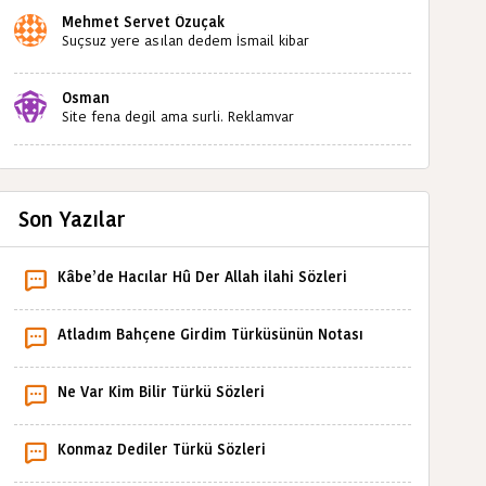
Mehmet Servet Özuçak
Suçsuz yere asılan dedem İsmail kibar
babaannemin amcası Mehmet kibar ve diğerlerinin
ruhları şad olsun. Kahrolsun Cemal paşa
Osman
Site fena degil ama surli. Reklamvar
Son Yazılar
Kâbe’de Hacılar Hû Der Allah ilahi Sözleri
Atladım Bahçene Girdim Türküsünün Notası
Ne Var Kim Bilir Türkü Sözleri
Konmaz Dediler Türkü Sözleri