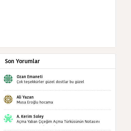
Son Yorumlar
Ozan Emaneti
Çok teşekkürler güzel dostlar bu güzel
paylaşımınızdan dolayı sizleri tebrik ediyorum halk
kültürümüze emeğimiz geçti ise ne mutlu bizlere
Ali Yazan
sizlerin sayesinde türkülerimiz ölmeyecektir tekrar
Musa Eroğlu hocama
teşekkürler saygılarımla
A. Kerim Soley
Açma Yaban Çiçeğim Açma Türküsünün Notasını
Bulabilir miyiz ?İlginiz İçin Şimdiden Teşekkürler.