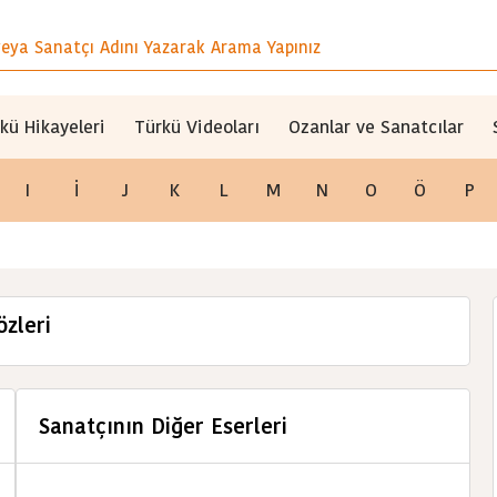
kü Hikayeleri
Türkü Videoları
Ozanlar ve Sanatcılar
I
İ
J
K
L
M
N
O
Ö
P
özleri
Sanatçının Diğer Eserleri