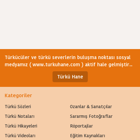
Türkücüler ve türkü severlerin buluşma noktası sosyal
medyamız ( www.turkuhane.com ) aktif hale gelmiştir..
Türkü Hane
Kategoriler
Türkü Sözleri
Ozanlar & Sanatçılar
Türkü Notaları
Sararmış Fotoğraflar
Türkü Hikayeleri
Röportajlar
Türkü Videoları
Eğitim Kaynakları