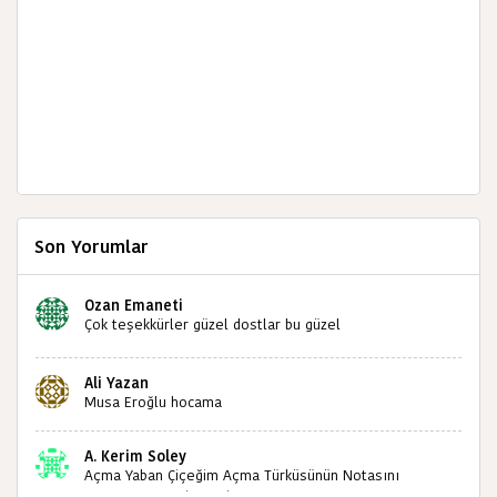
Son Yorumlar
Ozan Emaneti
Çok teşekkürler güzel dostlar bu güzel
paylaşımınızdan dolayı sizleri tebrik ediyorum halk
kültürümüze emeğimiz geçti ise ne mutlu bizlere
Ali Yazan
sizlerin sayesinde türkülerimiz ölmeyecektir tekrar
Musa Eroğlu hocama
teşekkürler saygılarımla
A. Kerim Soley
Açma Yaban Çiçeğim Açma Türküsünün Notasını