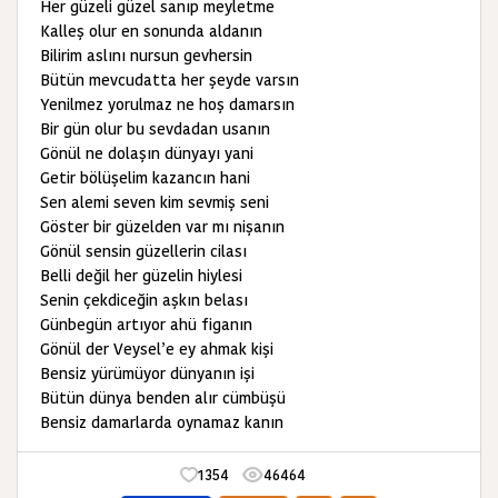
Her güzeli güzel sanıp meyletme
Kalleş olur en sonunda aldanın
Bilirim aslını nursun gevhersin
Bütün mevcudatta her şeyde varsın
Yenilmez yorulmaz ne hoş damarsın
Bir gün olur bu sevdadan usanın
Gönül ne dolaşın dünyayı yani
Getir bölüşelim kazancın hani
Sen alemi seven kim sevmiş seni
Göster bir güzelden var mı nişanın
Gönül sensin güzellerin cilası
Belli değil her güzelin hiylesi
Senin çekdiceğin aşkın belası
Günbegün artıyor ahü figanın
Gönül der Veysel’e ey ahmak kişi
Bensiz yürümüyor dünyanın işi
Bütün dünya benden alır cümbüşü
Bensiz damarlarda oynamaz kanın
1354
46464