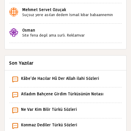
Bulabilir miyiz ?İlginiz İçin Şimdiden Teşekkürler.
Mehmet Servet Özuçak
Suçsuz yere asılan dedem İsmail kibar babaannemin
amcası Mehmet kibar ve diğerlerinin ruhları şad olsun.
Kahrolsun Cemal paşa
Osman
Site fena degil ama surli. Reklamvar
Son Yazılar
Kâbe’de Hacılar Hû Der Allah ilahi Sözleri
Atladım Bahçene Girdim Türküsünün Notası
Ne Var Kim Bilir Türkü Sözleri
Konmaz Dediler Türkü Sözleri