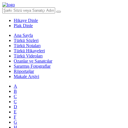
Hikaye Dinle
Plak Dinle
Ana Sayfa
Türkü Sözleri
Türkü Notaları
Türkü Hikayeleri
Türkü Videoları
Ozanlar ve Sanatcılar
Sararmış Fotograflar
Röportajlar
Makale Arşivi
A
B
C
Ç
D
E
F
G
H