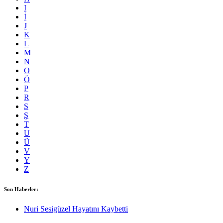
I
İ
J
K
L
M
N
O
Ö
P
R
S
Ş
T
U
Ü
V
Y
Z
Son Haberler:
Nuri Sesigüzel Hayatını Kaybetti