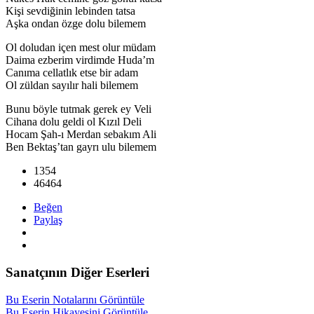
Kişi sevdiğinin lebinden tatsa
Aşka ondan özge dolu bilemem
Ol doludan içen mest olur müdam
Daima ezberim virdimde Huda’m
Canıma cellatlık etse bir adam
Ol züldan sayılır hali bilemem
Bunu böyle tutmak gerek ey Veli
Cihana dolu geldi ol Kızıl Deli
Hocam Şah-ı Merdan sebakım Ali
Ben Bektaş’tan gayrı ulu bilemem
1354
46464
Beğen
Paylaş
Sanatçının Diğer Eserleri
Bu Eserin Notalarını Görüntüle
Bu Eserin Hikayesini Görüntüle