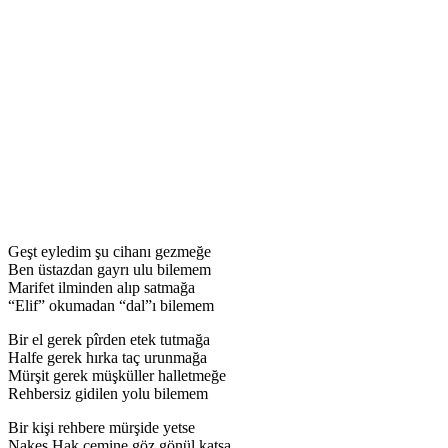
Geşt eyledim şu cihanı gezmeğe
Ben üstazdan gayrı ulu bilemem
Marifet ilminden alıp satmağa
“Elif” okumadan “dal”ı bilemem
Bir el gerek pîrden etek tutmağa
Halfe gerek hırka taç urunmağa
Mürşit gerek müşküller halletmeğe
Rehbersiz gidilen yolu bilemem
Bir kişi rehbere mürşide yetse
Nakes Hak cemine göz gönül katsa