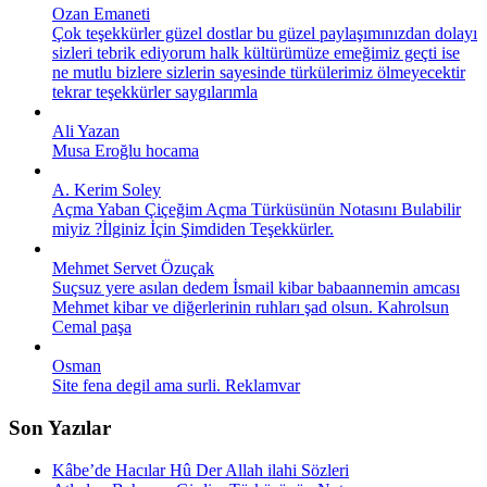
Ozan Emaneti
Çok teşekkürler güzel dostlar bu güzel paylaşımınızdan dolayı
sizleri tebrik ediyorum halk kültürümüze emeğimiz geçti ise
ne mutlu bizlere sizlerin sayesinde türkülerimiz ölmeyecektir
tekrar teşekkürler saygılarımla
Ali Yazan
Musa Eroğlu hocama
A. Kerim Soley
Açma Yaban Çiçeğim Açma Türküsünün Notasını Bulabilir
miyiz ?İlginiz İçin Şimdiden Teşekkürler.
Mehmet Servet Özuçak
Suçsuz yere asılan dedem İsmail kibar babaannemin amcası
Mehmet kibar ve diğerlerinin ruhları şad olsun. Kahrolsun
Cemal paşa
Osman
Site fena degil ama surli. Reklamvar
Son Yazılar
Kâbe’de Hacılar Hû Der Allah ilahi Sözleri