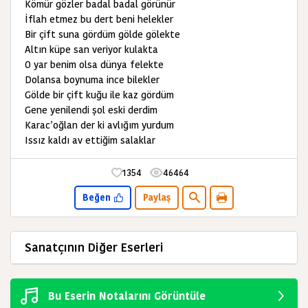
Kömür gözler badal badal görünür
İflah etmez bu dert beni helekler
Bir çift suna gördüm gölde gölekte
Altın küpe san veriyor kulakta
O yar benim olsa dünya felekte
Dolansa boynuma ince bilekler
Gölde bir çift kuğu ile kaz gördüm
Gene yenilendi şol eski derdim
Karac’oğlan der ki avlığım yurdum
Issız kaldı av ettiğim salaklar
1354
46464
Beğen
Paylaş
Sanatçının Diğer Eserleri
Bu Eserin Notalarını Görüntüle