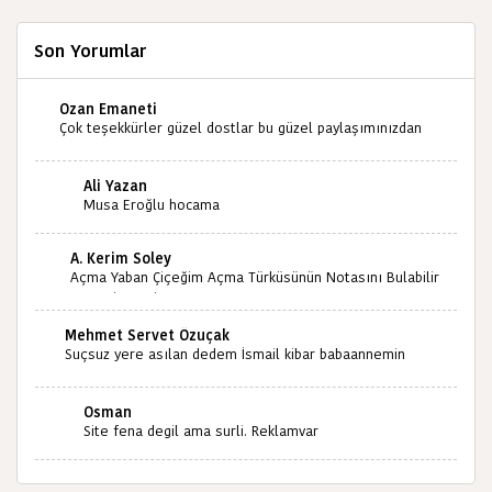
Son Yorumlar
Ozan Emaneti
Çok teşekkürler güzel dostlar bu güzel paylaşımınızdan
dolayı sizleri tebrik ediyorum halk kültürümüze emeğimiz
geçti ise ne mutlu bizlere sizlerin sayesinde türkülerimiz
Ali Yazan
ölmeyecektir tekrar teşekkürler saygılarımla
Musa Eroğlu hocama
A. Kerim Soley
Açma Yaban Çiçeğim Açma Türküsünün Notasını Bulabilir
miyiz ?İlginiz İçin Şimdiden Teşekkürler.
Mehmet Servet Özuçak
Suçsuz yere asılan dedem İsmail kibar babaannemin
amcası Mehmet kibar ve diğerlerinin ruhları şad olsun.
Kahrolsun Cemal paşa
Osman
Site fena degil ama surli. Reklamvar