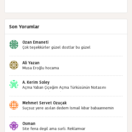
Son Yorumlar
Ozan Emaneti
Çok teşekkürler güzel dostlar bu güzel
paylaşımınızdan dolayı sizleri tebrik ediyorum halk
kültürümüze emeğimiz geçti ise ne mutlu bizlere
Ali Yazan
sizlerin sayesinde türkülerimiz ölmeyecektir tekrar
Musa Eroğlu hocama
teşekkürler saygılarımla
A. Kerim Soley
Açma Yaban Çiçeğim Açma Türküsünün Notasını
Bulabilir miyiz ?İlginiz İçin Şimdiden Teşekkürler.
Mehmet Servet Özuçak
Suçsuz yere asılan dedem İsmail kibar babaannemin
amcası Mehmet kibar ve diğerlerinin ruhları şad olsun.
Kahrolsun Cemal paşa
Osman
Site fena degil ama surli. Reklamvar