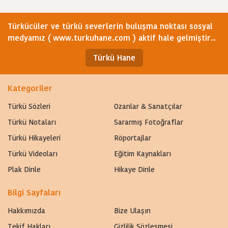
Türkücüler ve türkü severlerin buluşma noktası sosyal
medyamız ( www.turkuhane.com ) aktif hale gelmiştir..
Türkü Hane
Kategoriler
Türkü Sözleri
Ozanlar & Sanatçılar
Türkü Notaları
Sararmış Fotoğraflar
Türkü Hikayeleri
Röportajlar
Türkü Videoları
Eğitim Kaynakları
Plak Dinle
Hikaye Dinle
Bilgi Sayfaları
Hakkımızda
Bize Ulaşın
Tekif Hakları
Gizlilik Sözleşmesi