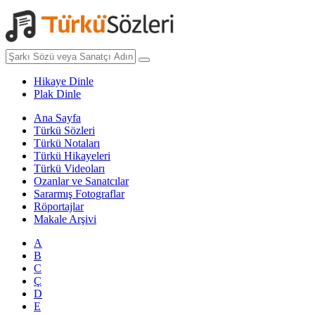
Hikaye Dinle
Plak Dinle
Ana Sayfa
Türkü Sözleri
Türkü Notaları
Türkü Hikayeleri
Türkü Videoları
Ozanlar ve Sanatcılar
Sararmış Fotograflar
Röportajlar
Makale Arşivi
A
B
C
Ç
D
E