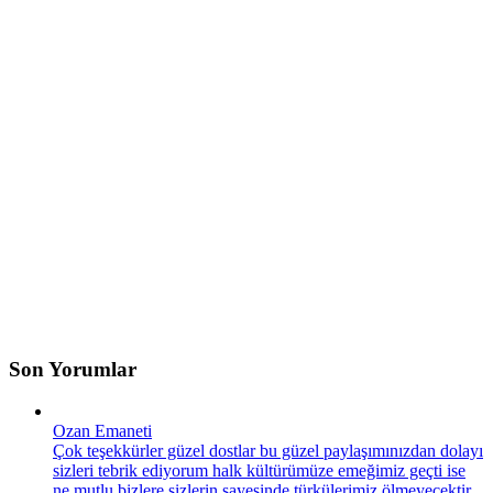
Son Yorumlar
Ozan Emaneti
Çok teşekkürler güzel dostlar bu güzel paylaşımınızdan dolayı
sizleri tebrik ediyorum halk kültürümüze emeğimiz geçti ise
ne mutlu bizlere sizlerin sayesinde türkülerimiz ölmeyecektir