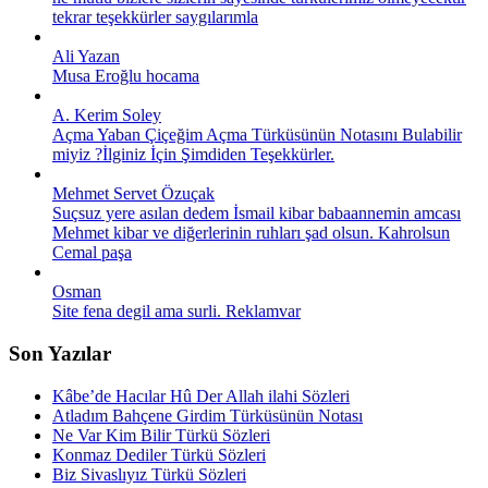
tekrar teşekkürler saygılarımla
Ali Yazan
Musa Eroğlu hocama
A. Kerim Soley
Açma Yaban Çiçeğim Açma Türküsünün Notasını Bulabilir
miyiz ?İlginiz İçin Şimdiden Teşekkürler.
Mehmet Servet Özuçak
Suçsuz yere asılan dedem İsmail kibar babaannemin amcası
Mehmet kibar ve diğerlerinin ruhları şad olsun. Kahrolsun
Cemal paşa
Osman
Site fena degil ama surli. Reklamvar
Son Yazılar
Kâbe’de Hacılar Hû Der Allah ilahi Sözleri
Atladım Bahçene Girdim Türküsünün Notası
Ne Var Kim Bilir Türkü Sözleri
Konmaz Dediler Türkü Sözleri
Biz Sivaslıyız Türkü Sözleri