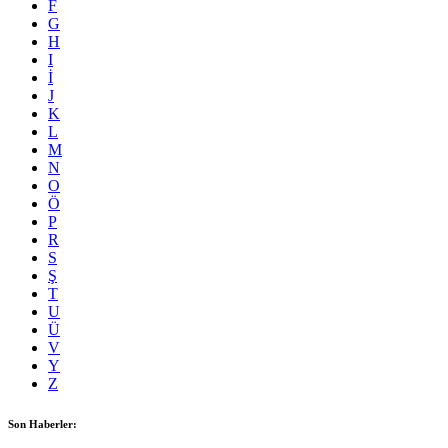
F
G
H
I
İ
J
K
L
M
N
O
Ö
P
R
S
Ş
T
U
Ü
V
Y
Z
Son Haberler: