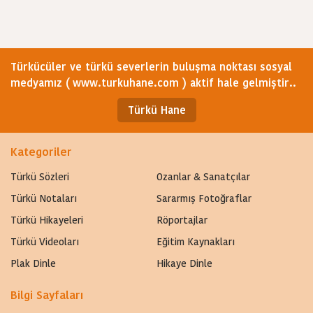
Türkücüler ve türkü severlerin buluşma noktası sosyal
medyamız ( www.turkuhane.com ) aktif hale gelmiştir..
Türkü Hane
Kategoriler
Türkü Sözleri
Ozanlar & Sanatçılar
Türkü Notaları
Sararmış Fotoğraflar
Türkü Hikayeleri
Röportajlar
Türkü Videoları
Eğitim Kaynakları
Plak Dinle
Hikaye Dinle
Bilgi Sayfaları