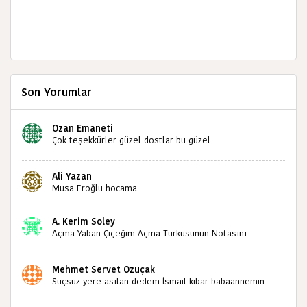
Son Yorumlar
Ozan Emaneti
Çok teşekkürler güzel dostlar bu güzel
paylaşımınızdan dolayı sizleri tebrik ediyorum halk
kültürümüze emeğimiz geçti ise ne mutlu bizlere
Ali Yazan
sizlerin sayesinde türkülerimiz ölmeyecektir tekrar
Musa Eroğlu hocama
teşekkürler saygılarımla
A. Kerim Soley
Açma Yaban Çiçeğim Açma Türküsünün Notasını
Bulabilir miyiz ?İlginiz İçin Şimdiden Teşekkürler.
Mehmet Servet Özuçak
Suçsuz yere asılan dedem İsmail kibar babaannemin
amcası Mehmet kibar ve diğerlerinin ruhları şad olsun.