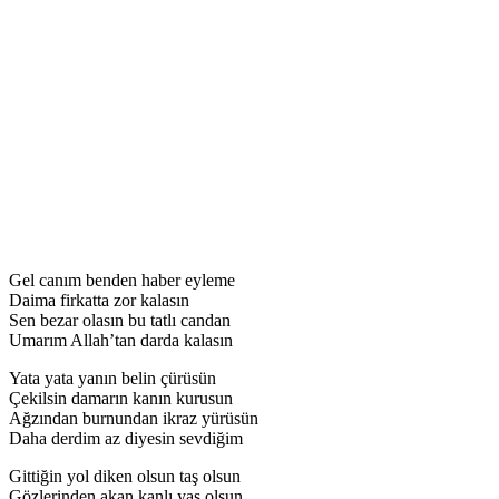
Gel canım benden haber eyleme
Daima firkatta zor kalasın
Sen bezar olasın bu tatlı candan
Umarım Allah’tan darda kalasın
Yata yata yanın belin çürüsün
Çekilsin damarın kanın kurusun
Ağzından burnundan ikraz yürüsün
Daha derdim az diyesin sevdiğim
Gittiğin yol diken olsun taş olsun
Gözlerinden akan kanlı yaş olsun