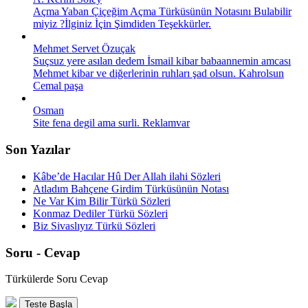
Açma Yaban Çiçeğim Açma Türküsünün Notasını Bulabilir
miyiz ?İlginiz İçin Şimdiden Teşekkürler.
Mehmet Servet Özuçak
Suçsuz yere asılan dedem İsmail kibar babaannemin amcası
Mehmet kibar ve diğerlerinin ruhları şad olsun. Kahrolsun
Cemal paşa
Osman
Site fena degil ama surli. Reklamvar
Son Yazılar
Kâbe’de Hacılar Hû Der Allah ilahi Sözleri
Atladım Bahçene Girdim Türküsünün Notası
Ne Var Kim Bilir Türkü Sözleri
Konmaz Dediler Türkü Sözleri
Biz Sivaslıyız Türkü Sözleri
Soru - Cevap
Türkülerde Soru Cevap
Teste Başla