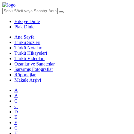
Hikaye Dinle
Plak Dinle
Ana Sayfa
Türkü Sözleri
Türkü Notaları
Türkü Hikayeleri
Türkü Videoları
Ozanlar ve Sanatcılar
Sararmış Fotograflar
Röportajlar
Makale Arşivi
A
B
C
Ç
D
E
F
G
H