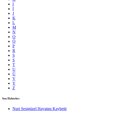
I
İ
J
K
L
M
N
O
Ö
P
R
S
Ş
T
U
Ü
V
Y
Z
Son Haberler:
Nuri Sesigüzel Hayatını Kaybetti