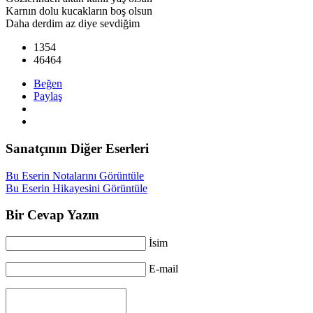
Karnın dolu kucakların boş olsun
Daha derdim az diye sevdiğim
1354
46464
Beğen
Paylaş
Sanatçının Diğer Eserleri
Bu Eserin Notalarını Görüntüle
Bu Eserin Hikayesini Görüntüle
Bir Cevap Yazın
İsim
E-mail