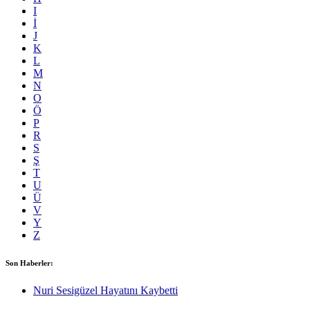
I
İ
J
K
L
M
N
O
Ö
P
R
S
Ş
T
U
Ü
V
Y
Z
Son Haberler:
Nuri Sesigüzel Hayatını Kaybetti