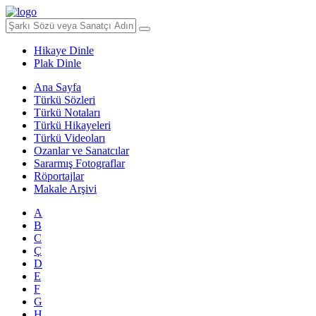
Hikaye Dinle
Plak Dinle
Ana Sayfa
Türkü Sözleri
Türkü Notaları
Türkü Hikayeleri
Türkü Videoları
Ozanlar ve Sanatcılar
Sararmış Fotograflar
Röportajlar
Makale Arşivi
A
B
C
Ç
D
E
F
G
H