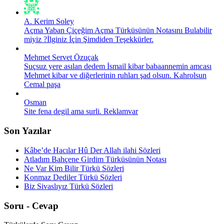
A. Kerim Soley
Açma Yaban Çiçeğim Açma Türküsünün Notasını Bulabilir
miyiz ?İlginiz İçin Şimdiden Teşekkürler.
Mehmet Servet Özuçak
Suçsuz yere asılan dedem İsmail kibar babaannemin amcası
Mehmet kibar ve diğerlerinin ruhları şad olsun. Kahrolsun
Cemal paşa
Osman
Site fena degil ama surli. Reklamvar
Son Yazılar
Kâbe’de Hacılar Hû Der Allah ilahi Sözleri
Atladım Bahçene Girdim Türküsünün Notası
Ne Var Kim Bilir Türkü Sözleri
Konmaz Dediler Türkü Sözleri
Biz Sivaslıyız Türkü Sözleri
Soru - Cevap