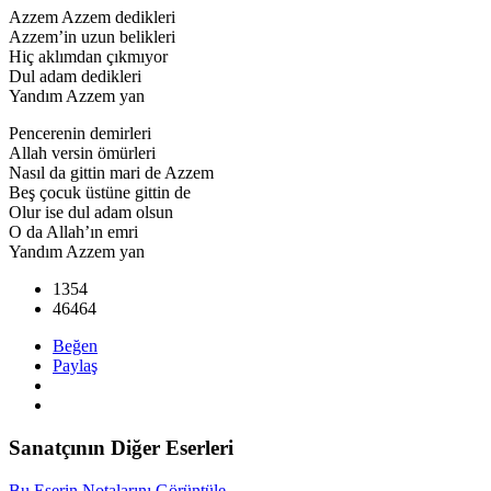
Azzem Azzem dedikleri
Azzem’in uzun belikleri
Hiç aklımdan çıkmıyor
Dul adam dedikleri
Yandım Azzem yan
Pencerenin demirleri
Allah versin ömürleri
Nasıl da gittin mari de Azzem
Beş çocuk üstüne gittin de
Olur ise dul adam olsun
O da Allah’ın emri
Yandım Azzem yan
1354
46464
Beğen
Paylaş
Sanatçının Diğer Eserleri
Bu Eserin Notalarını Görüntüle