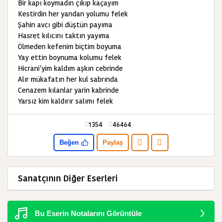
Bir kapı koymadın çıkıp kaçayım
Kestirdin her yandan yolumu felek
Şahin avcı gibi düştün payıma
Hasret kılıcını taktın yayıma
Ölmeden kefenim biçtim boyuma
Yay ettin boynuma kolumu felek
Hicrani’yim kaldım aşkın cebrinde
Alır mükafatın her kul sabrında
Cenazem kılanlar yarin kabrinde
Yarsız kim kaldırır salımı felek
1354
46464
Beğen
Paylaş
Sanatçının Diğer Eserleri
Bu Eserin Notalarını Görüntüle