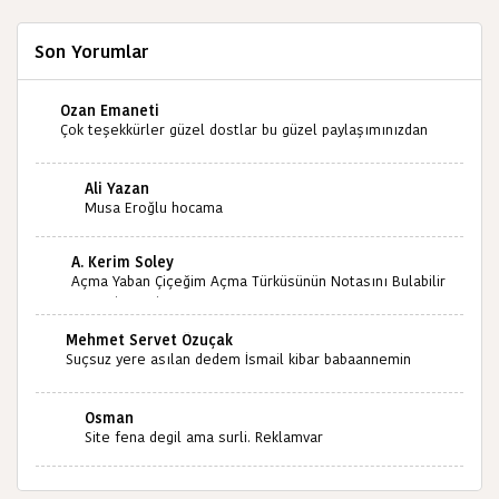
Son Yorumlar
Ozan Emaneti
Çok teşekkürler güzel dostlar bu güzel paylaşımınızdan
dolayı sizleri tebrik ediyorum halk kültürümüze emeğimiz
geçti ise ne mutlu bizlere sizlerin sayesinde türkülerimiz
Ali Yazan
ölmeyecektir tekrar teşekkürler saygılarımla
Musa Eroğlu hocama
A. Kerim Soley
Açma Yaban Çiçeğim Açma Türküsünün Notasını Bulabilir
miyiz ?İlginiz İçin Şimdiden Teşekkürler.
Mehmet Servet Özuçak
Suçsuz yere asılan dedem İsmail kibar babaannemin
amcası Mehmet kibar ve diğerlerinin ruhları şad olsun.
Kahrolsun Cemal paşa
Osman
Site fena degil ama surli. Reklamvar