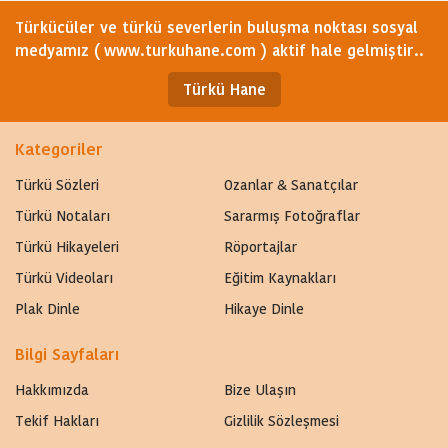
Türkücüler ve türkü severlerin buluşma noktası sosyal
medyamız ( www.turkuhane.com ) aktif hale gelmiştir..
Türkü Hane
Kategoriler
Türkü Sözleri
Ozanlar & Sanatçılar
Türkü Notaları
Sararmış Fotoğraflar
Türkü Hikayeleri
Röportajlar
Türkü Videoları
Eğitim Kaynakları
Plak Dinle
Hikaye Dinle
Bilgi Sayfaları
Hakkımızda
Bize Ulaşın
Tekif Hakları
Gizlilik Sözleşmesi