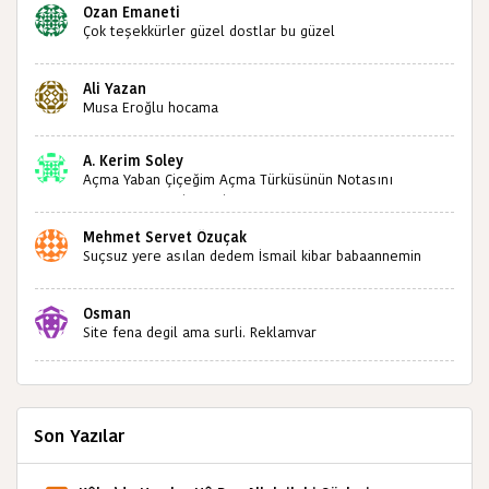
Ozan Emaneti
Çok teşekkürler güzel dostlar bu güzel
paylaşımınızdan dolayı sizleri tebrik ediyorum halk
kültürümüze emeğimiz geçti ise ne mutlu bizlere
Ali Yazan
sizlerin sayesinde türkülerimiz ölmeyecektir tekrar
Musa Eroğlu hocama
teşekkürler saygılarımla
A. Kerim Soley
Açma Yaban Çiçeğim Açma Türküsünün Notasını
Bulabilir miyiz ?İlginiz İçin Şimdiden Teşekkürler.
Mehmet Servet Özuçak
Suçsuz yere asılan dedem İsmail kibar babaannemin
amcası Mehmet kibar ve diğerlerinin ruhları şad olsun.
Kahrolsun Cemal paşa
Osman
Site fena degil ama surli. Reklamvar
Son Yazılar