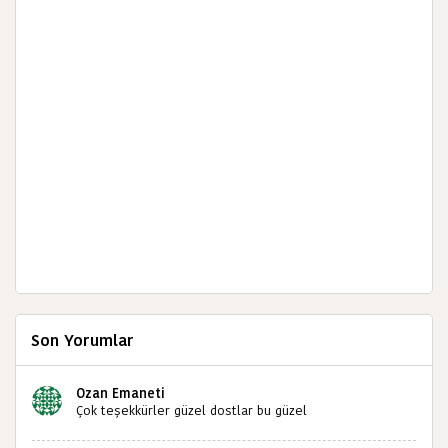
Son Yorumlar
Ozan Emaneti
Çok teşekkürler güzel dostlar bu güzel
paylaşımınızdan dolayı sizleri tebrik ediyorum halk