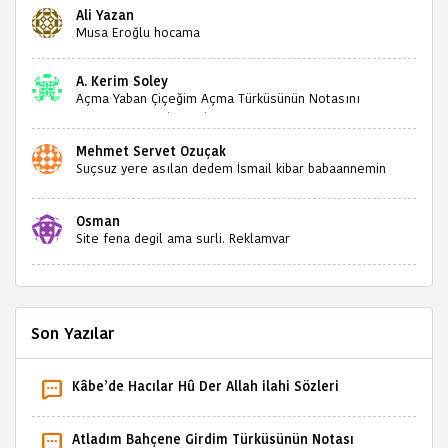
kültürümüze emeğimiz geçti ise ne mutlu bizlere
Ali Yazan
sizlerin sayesinde türkülerimiz ölmeyecektir tekrar
Musa Eroğlu hocama
teşekkürler saygılarımla
A. Kerim Soley
Açma Yaban Çiçeğim Açma Türküsünün Notasını
Bulabilir miyiz ?İlginiz İçin Şimdiden Teşekkürler.
Mehmet Servet Özuçak
Suçsuz yere asılan dedem İsmail kibar babaannemin
amcası Mehmet kibar ve diğerlerinin ruhları şad olsun.
Kahrolsun Cemal paşa
Osman
Site fena degil ama surli. Reklamvar
Son Yazılar
Kâbe’de Hacılar Hû Der Allah ilahi Sözleri
Atladım Bahçene Girdim Türküsünün Notası