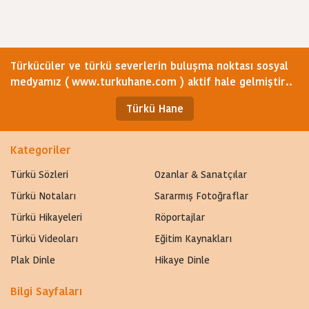
Türkücüler ve türkü severlerin buluşma noktası sosyal
medyamız ( www.turkuhane.com ) aktif hale gelmiştir..
Türkü Hane
Kategoriler
Türkü Sözleri
Ozanlar & Sanatçılar
Türkü Notaları
Sararmış Fotoğraflar
Türkü Hikayeleri
Röportajlar
Türkü Videoları
Eğitim Kaynakları
Plak Dinle
Hikaye Dinle
Bilgi Sayfaları