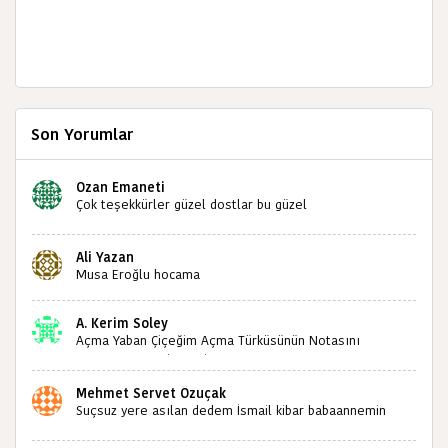
Son Yorumlar
Ozan Emaneti
Çok teşekkürler güzel dostlar bu güzel
paylaşımınızdan dolayı sizleri tebrik ediyorum halk
kültürümüze emeğimiz geçti ise ne mutlu bizlere
Ali Yazan
sizlerin sayesinde türkülerimiz ölmeyecektir tekrar
Musa Eroğlu hocama
teşekkürler saygılarımla
A. Kerim Soley
Açma Yaban Çiçeğim Açma Türküsünün Notasını
Bulabilir miyiz ?İlginiz İçin Şimdiden Teşekkürler.
Mehmet Servet Özuçak
Suçsuz yere asılan dedem İsmail kibar babaannemin
amcası Mehmet kibar ve diğerlerinin ruhları şad olsun.