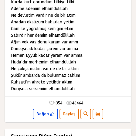
Kurda kurt göründüm tilkiye tilki
Ademe ademim elhamdülillah
Ne devletim vardır ne de bir atım
Anadan öksüzüm babadan yetim
Gam ile yoğrulmuş kemiğim etim
Sabırdır her demim elhamdülillah
Ağım yok yas donu karam var amm
Onmayacak kadar çarem var amma
Hemen Eyyub kadar yaram var amma
Huda’dır merhemim elhamdülillah
Ne çokça malım var ne de bir aklım
Şükür ambarda da bulunmaz tahlım
Ruhsati’m ahrete yetiktir aklım
Dünyaca sersemim elhamdülillah
1354
46464
Beğen
Paylaş