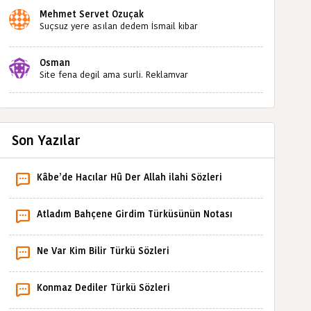
Mehmet Servet Özuçak
Suçsuz yere asılan dedem İsmail kibar
babaannemin amcası Mehmet kibar ve diğerlerinin
ruhları şad olsun. Kahrolsun Cemal paşa
Osman
Site fena degil ama surli. Reklamvar
Son Yazılar
Kâbe’de Hacılar Hû Der Allah ilahi Sözleri
Atladım Bahçene Girdim Türküsünün Notası
Ne Var Kim Bilir Türkü Sözleri
Konmaz Dediler Türkü Sözleri