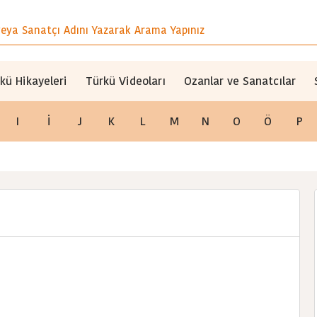
kü Hikayeleri
Türkü Videoları
Ozanlar ve Sanatcılar
I
İ
J
K
L
M
N
O
Ö
P