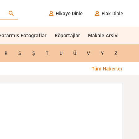
Hikaye Dinle
Plak Dinle
Sararmış Fotograflar
Röportajlar
Makale Arşivi
R
S
Ş
T
U
Ü
V
Y
Z
Tüm Haberler