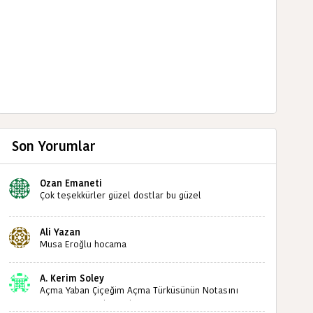
Son Yorumlar
Ozan Emaneti
Çok teşekkürler güzel dostlar bu güzel
paylaşımınızdan dolayı sizleri tebrik ediyorum halk
kültürümüze emeğimiz geçti ise ne mutlu bizlere
Ali Yazan
sizlerin sayesinde türkülerimiz ölmeyecektir tekrar
Musa Eroğlu hocama
teşekkürler saygılarımla
A. Kerim Soley
Açma Yaban Çiçeğim Açma Türküsünün Notasını
Bulabilir miyiz ?İlginiz İçin Şimdiden Teşekkürler.