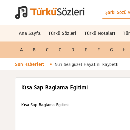
Ana Sayfa
Türkü Sözleri
Türkü Notaları
Tür
A
B
C
Ç
D
E
F
G
H
Son Haberler:
Nuri Sesigüzel Hayatını Kaybetti
Kısa Sap Baglama Egitimi
Kısa Sap Baglama Egitimi