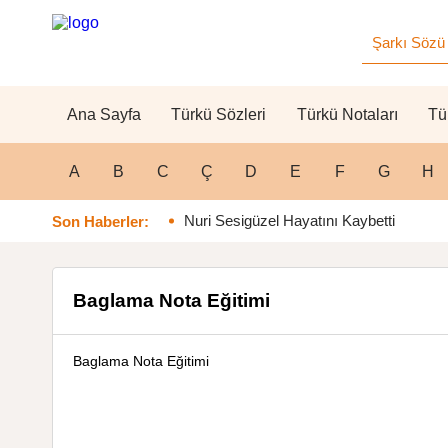
Ana Sayfa
Türkü Sözleri
Türkü Notaları
Tü
A
B
C
Ç
D
E
F
G
H
Nuri Sesigüzel Hayatını Kaybetti
Son Haberler:
Baglama Nota Eğitimi
Baglama Nota Eğitimi