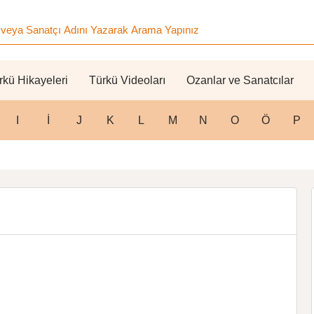
rkü Hikayeleri
Türkü Videoları
Ozanlar ve Sanatcılar
I
İ
J
K
L
M
N
O
Ö
P