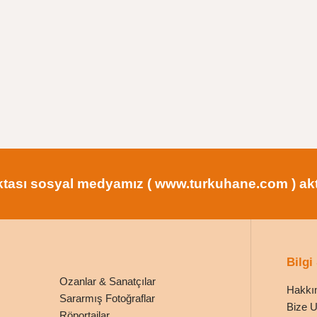
tası sosyal medyamız ( www.turkuhane.com ) aktif
Bilgi
Ozanlar & Sanatçılar
Hakkı
Sararmış Fotoğraflar
Bize U
Röportajlar