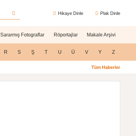
Hikaye Dinle
Plak Dinle
Sararmış Fotograflar
Röportajlar
Makale Arşivi
R
S
Ş
T
U
Ü
V
Y
Z
Tüm Haberler