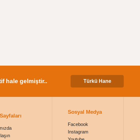
 hale gelmiştir..
Türkü Hane
Sosyal Medya
 Sayfaları
Facebook
mızda
Instagram
laşın
Youtube