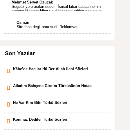
Mehmet Servet Özuçak
Suçsuz yere asılan dedem İsmail kibar babaannemin
amcası Mehmet kibar ve diğerlerinin ruhları şad olsun.
Kahrolsun Cemal paşa
Osman
Site fena degil ama surli. Reklamvar
Son Yazılar
Kâbe’de Hacılar Hû Der Allah ilahi Sözleri
Atladım Bahçene Girdim Türküsünün Notası
Ne Var Kim Bilir Türkü Sözleri
Konmaz Dediler Türkü Sözleri