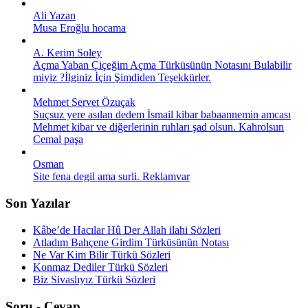
Ali Yazan
Musa Eroğlu hocama
A. Kerim Soley
Açma Yaban Çiçeğim Açma Türküsünün Notasını Bulabilir
miyiz ?İlginiz İçin Şimdiden Teşekkürler.
Mehmet Servet Özuçak
Suçsuz yere asılan dedem İsmail kibar babaannemin amcası
Mehmet kibar ve diğerlerinin ruhları şad olsun. Kahrolsun
Cemal paşa
Osman
Site fena degil ama surli. Reklamvar
Son Yazılar
Kâbe’de Hacılar Hû Der Allah ilahi Sözleri
Atladım Bahçene Girdim Türküsünün Notası
Ne Var Kim Bilir Türkü Sözleri
Konmaz Dediler Türkü Sözleri
Biz Sivaslıyız Türkü Sözleri
Soru - Cevap