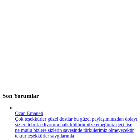
Son Yorumlar
Ozan Emaneti
Çok teşekkürler güzel dostlar bu güzel paylaşımınızdan dolayı
sizleri tebrik ediyorum halk kültürümüze emeğimiz geçti ise
ne mutlu bizlere sizlerin sayesinde türkülerimiz ölmeyecektir
tekrar teşekkürler saygılarımla