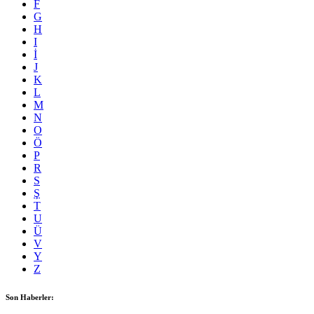
F
G
H
I
İ
J
K
L
M
N
O
Ö
P
R
S
Ş
T
U
Ü
V
Y
Z
Son Haberler: