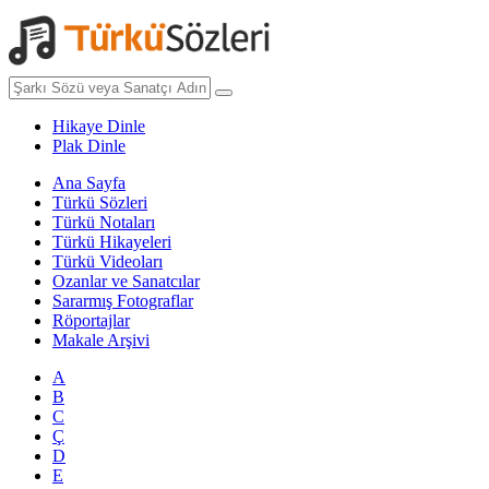
Hikaye Dinle
Plak Dinle
Ana Sayfa
Türkü Sözleri
Türkü Notaları
Türkü Hikayeleri
Türkü Videoları
Ozanlar ve Sanatcılar
Sararmış Fotograflar
Röportajlar
Makale Arşivi
A
B
C
Ç
D
E