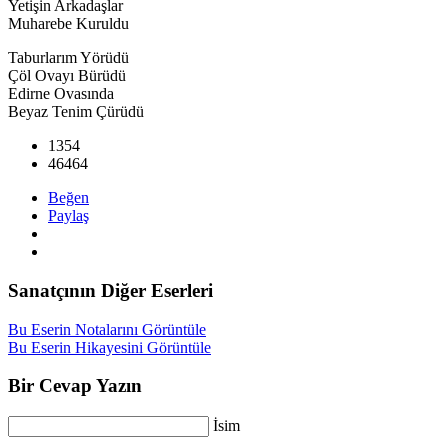
Yetişin Arkadaşlar
Muharebe Kuruldu
Taburlarım Yörüdü
Çöl Ovayı Bürüdü
Edirne Ovasında
Beyaz Tenim Çürüdü
1354
46464
Beğen
Paylaş
Sanatçının Diğer Eserleri
Bu Eserin Notalarını Görüntüle
Bu Eserin Hikayesini Görüntüle
Bir Cevap Yazın
İsim