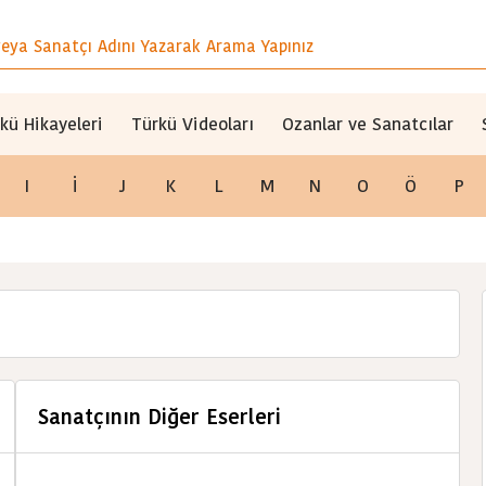
kü Hikayeleri
Türkü Videoları
Ozanlar ve Sanatcılar
I
İ
J
K
L
M
N
O
Ö
P
Sanatçının Diğer Eserleri