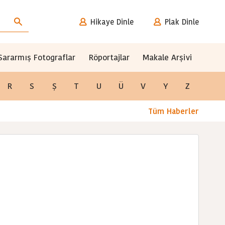
Hikaye Dinle
Plak Dinle
Sararmış Fotograflar
Röportajlar
Makale Arşivi
R
S
Ş
T
U
Ü
V
Y
Z
Tüm Haberler