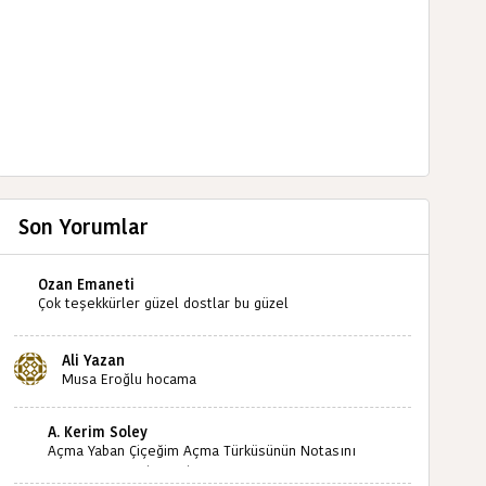
Son Yorumlar
Ozan Emaneti
Çok teşekkürler güzel dostlar bu güzel
paylaşımınızdan dolayı sizleri tebrik ediyorum halk
kültürümüze emeğimiz geçti ise ne mutlu bizlere
Ali Yazan
sizlerin sayesinde türkülerimiz ölmeyecektir tekrar
Musa Eroğlu hocama
teşekkürler saygılarımla
A. Kerim Soley
Açma Yaban Çiçeğim Açma Türküsünün Notasını
Bulabilir miyiz ?İlginiz İçin Şimdiden Teşekkürler.