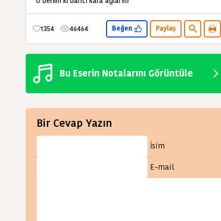
O benim ki bahtı kara ağlarım
1354
46464
Beğen
Paylaş
Bu Eserin Notalarını Görüntüle
Bir Cevap Yazın
İsim
E-mail