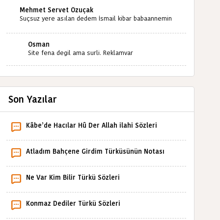
Mehmet Servet Özuçak
Suçsuz yere asılan dedem İsmail kibar babaannemin
amcası Mehmet kibar ve diğerlerinin ruhları şad
olsun. Kahrolsun Cemal paşa
Osman
Site fena degil ama surli. Reklamvar
Son Yazılar
Kâbe’de Hacılar Hû Der Allah ilahi Sözleri
Atladım Bahçene Girdim Türküsünün Notası
Ne Var Kim Bilir Türkü Sözleri
Konmaz Dediler Türkü Sözleri