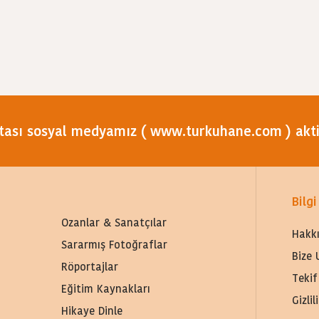
tası sosyal medyamız ( www.turkuhane.com ) aktif
Bilgi
Ozanlar & Sanatçılar
Hakk
Sararmış Fotoğraflar
Bize 
Röportajlar
Tekif
Eğitim Kaynakları
Gizli
Hikaye Dinle