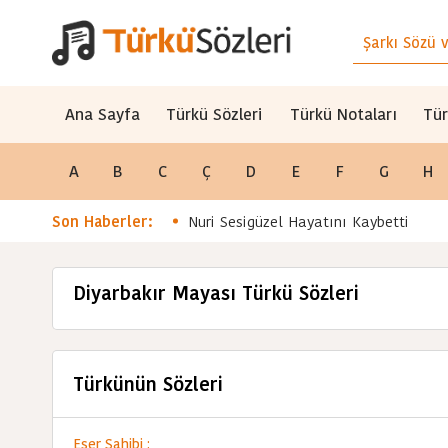
Ana Sayfa
Türkü Sözleri
Türkü Notaları
Tür
A
B
C
Ç
D
E
F
G
H
Son Haberler:
Nuri Sesigüzel Hayatını Kaybetti
Diyarbakır Mayası Türkü Sözleri
Türkünün Sözleri
Eser Sahibi :