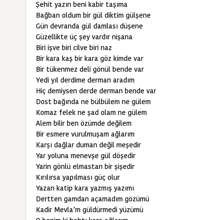
Şehit yazın beni kabir taşıma
Bağban oldum bir gül diktim gülşene
Gün devranda gül damlası düşene
Güzellikte üç şey vardır nişana
Biri işve biri cilve biri naz
Bir kara kaş bir kara göz kimde var
Bir tükenmez deli gönül bende var
Yedi yıl derdime derman aradım
Hiç demiysen derde derman bende var
Dost bağında ne bülbülem ne gülem
Komaz felek ne şad olam ne gülem
Alem bilir ben özümde değilem
Bir esmere vurulmuşam ağlarım
Karşı dağlar duman değil meşedir
Yar yoluna menevşe gül döşedir
Yarin gönlü elmastan bir şişedir
Kırılırsa yapılması güç olur
Yazan katip kara yazmış yazımı
Dertten gamdan açamadım gözümü
Kadir Mevla’m güldürmedi yüzümü