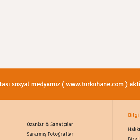
tası sosyal medyamız ( www.turkuhane.com ) aktif
Bilgi
Ozanlar & Sanatçılar
Hakk
Sararmış Fotoğraflar
Bize 