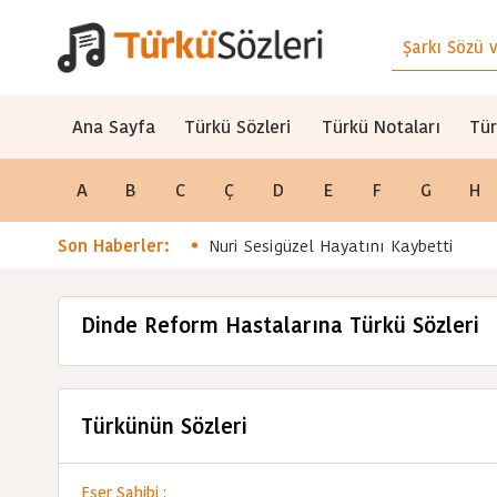
Ana Sayfa
Türkü Sözleri
Türkü Notaları
Tür
A
B
C
Ç
D
E
F
G
H
Son Haberler:
Nuri Sesigüzel Hayatını Kaybetti
Dinde Reform Hastalarına Türkü Sözleri
Türkünün Sözleri
Eser Sahibi :