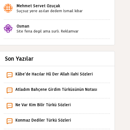
Mehmet Servet Özuçak
Suçsuz yere asılan dedem İsmail kibar
babaannemin amcası Mehmet kibar ve diğerlerinin
ruhları şad olsun. Kahrolsun Cemal paşa
Osman
Site fena degil ama surli. Reklamvar
Son Yazılar
Kâbe’de Hacılar Hû Der Allah ilahi Sözleri
Atladım Bahçene Girdim Türküsünün Notası
Ne Var Kim Bilir Türkü Sözleri
Konmaz Dediler Türkü Sözleri