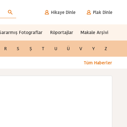
Hikaye Dinle
Plak Dinle
Sararmış Fotograflar
Röportajlar
Makale Arşivi
R
S
Ş
T
U
Ü
V
Y
Z
Tüm Haberler