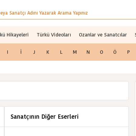
kü Hikayeleri
Türkü Videoları
Ozanlar ve Sanatcılar
I
İ
J
K
L
M
N
O
Ö
P
Sanatçının Diğer Eserleri