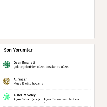
Son Yorumlar
Ozan Emaneti
Çok teşekkürler güzel dostlar bu güzel
paylaşımınızdan dolayı sizleri tebrik ediyorum halk
kültürümüze emeğimiz geçti ise ne mutlu bizlere
Ali Yazan
sizlerin sayesinde türkülerimiz ölmeyecektir tekrar
Musa Eroğlu hocama
teşekkürler saygılarımla
A. Kerim Soley
Açma Yaban Çiçeğim Açma Türküsünün Notasını
Bulabilir miyiz ?İlginiz İçin Şimdiden Teşekkürler.