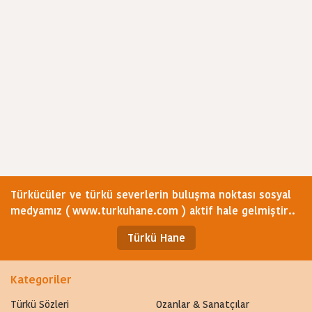
Türkücüler ve türkü severlerin buluşma noktası sosyal
medyamız ( www.turkuhane.com ) aktif hale gelmiştir..
Türkü Hane
Kategoriler
Türkü Sözleri
Ozanlar & Sanatçılar