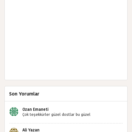
Son Yorumlar
Ozan Emaneti
Çok teşekkürler güzel dostlar bu güzel
paylaşımınızdan dolayı sizleri tebrik ediyorum halk
kültürümüze emeğimiz geçti ise ne mutlu bizlere
Ali Yazan