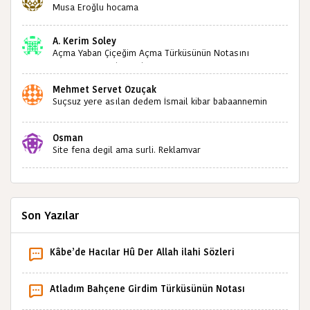
sizlerin sayesinde türkülerimiz ölmeyecektir tekrar
Musa Eroğlu hocama
teşekkürler saygılarımla
A. Kerim Soley
Açma Yaban Çiçeğim Açma Türküsünün Notasını
Bulabilir miyiz ?İlginiz İçin Şimdiden Teşekkürler.
Mehmet Servet Özuçak
Suçsuz yere asılan dedem İsmail kibar babaannemin
amcası Mehmet kibar ve diğerlerinin ruhları şad olsun.
Kahrolsun Cemal paşa
Osman
Site fena degil ama surli. Reklamvar
Son Yazılar
Kâbe’de Hacılar Hû Der Allah ilahi Sözleri
Atladım Bahçene Girdim Türküsünün Notası