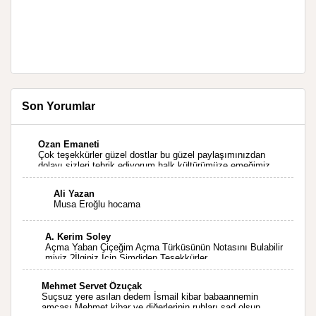
Son Yorumlar
Ozan Emaneti
Çok teşekkürler güzel dostlar bu güzel paylaşımınızdan
dolayı sizleri tebrik ediyorum halk kültürümüze emeğimiz
geçti ise ne mutlu bizlere sizlerin sayesinde türkülerimiz
ölmeyecektir tekrar teşekkürler saygılarımla
Ali Yazan
Musa Eroğlu hocama
A. Kerim Soley
Açma Yaban Çiçeğim Açma Türküsünün Notasını Bulabilir
miyiz ?İlginiz İçin Şimdiden Teşekkürler.
Mehmet Servet Özuçak
Suçsuz yere asılan dedem İsmail kibar babaannemin
amcası Mehmet kibar ve diğerlerinin ruhları şad olsun.