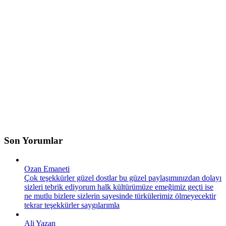
Son Yorumlar
Ozan Emaneti
Çok teşekkürler güzel dostlar bu güzel paylaşımınızdan dolayı
sizleri tebrik ediyorum halk kültürümüze emeğimiz geçti ise
ne mutlu bizlere sizlerin sayesinde türkülerimiz ölmeyecektir
tekrar teşekkürler saygılarımla
Ali Yazan