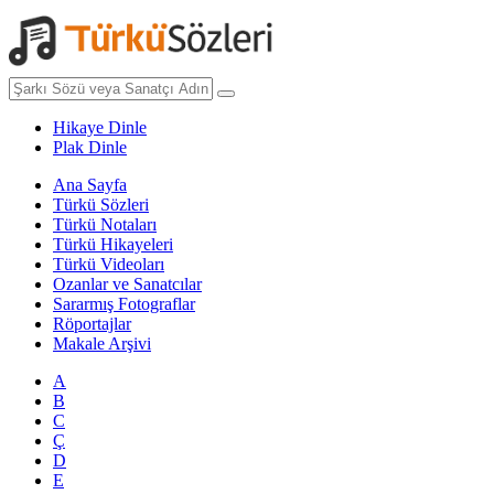
Hikaye Dinle
Plak Dinle
Ana Sayfa
Türkü Sözleri
Türkü Notaları
Türkü Hikayeleri
Türkü Videoları
Ozanlar ve Sanatcılar
Sararmış Fotograflar
Röportajlar
Makale Arşivi
A
B
C
Ç
D
E