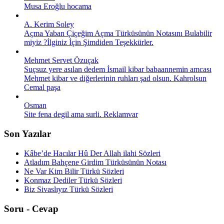
Musa Eroğlu hocama
A. Kerim Soley
Açma Yaban Çiçeğim Açma Türküsünün Notasını Bulabilir
miyiz ?İlginiz İçin Şimdiden Teşekkürler.
Mehmet Servet Özuçak
Suçsuz yere asılan dedem İsmail kibar babaannemin amcası
Mehmet kibar ve diğerlerinin ruhları şad olsun. Kahrolsun
Cemal paşa
Osman
Site fena degil ama surli. Reklamvar
Son Yazılar
Kâbe’de Hacılar Hû Der Allah ilahi Sözleri
Atladım Bahçene Girdim Türküsünün Notası
Ne Var Kim Bilir Türkü Sözleri
Konmaz Dediler Türkü Sözleri
Biz Sivaslıyız Türkü Sözleri
Soru - Cevap