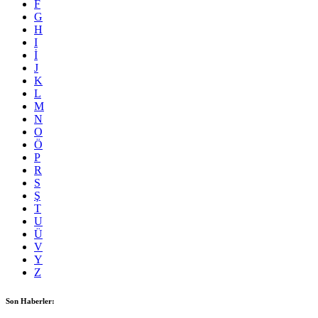
F
G
H
I
İ
J
K
L
M
N
O
Ö
P
R
S
Ş
T
U
Ü
V
Y
Z
Son Haberler: