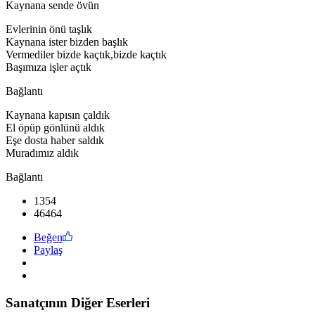
Kaynana sende övün
Evlerinin önü taşlık
Kaynana ister bizden başlık
Vermediler bizde kaçtık,bizde kaçtık
Başımıza işler açtık
Bağlantı
Kaynana kapısın çaldık
El öpüp gönlünü aldık
Eşe dosta haber saldık
Muradımız aldık
Bağlantı
1354
46464
Beğen
Paylaş
Sanatçının Diğer Eserleri