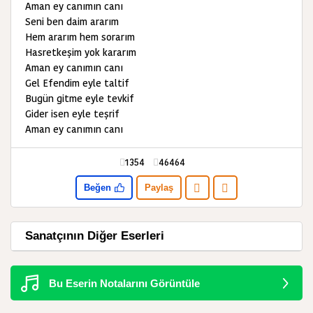
Aman ey canımın canı
Seni ben daim ararım
Hem ararım hem sorarım
Hasretkeşim yok kararım
Aman ey canımın canı
Gel Efendim eyle taltif
Bugün gitme eyle tevkif
Gider isen eyle teşrif
Aman ey canımın canı
1354
46464
Beğen
Paylaş
Sanatçının Diğer Eserleri
Bu Eserin Notalarını Görüntüle