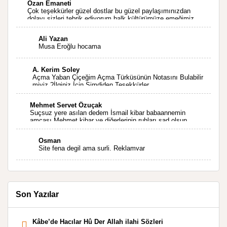
Ozan Emaneti
Çok teşekkürler güzel dostlar bu güzel paylaşımınızdan
dolayı sizleri tebrik ediyorum halk kültürümüze emeğimiz
geçti ise ne mutlu bizlere sizlerin sayesinde türkülerimiz
ölmeyecektir tekrar teşekkürler saygılarımla
Ali Yazan
Musa Eroğlu hocama
A. Kerim Soley
Açma Yaban Çiçeğim Açma Türküsünün Notasını Bulabilir
miyiz ?İlginiz İçin Şimdiden Teşekkürler.
Mehmet Servet Özuçak
Suçsuz yere asılan dedem İsmail kibar babaannemin
amcası Mehmet kibar ve diğerlerinin ruhları şad olsun.
Kahrolsun Cemal paşa
Osman
Site fena degil ama surli. Reklamvar
Son Yazılar
Kâbe’de Hacılar Hû Der Allah ilahi Sözleri