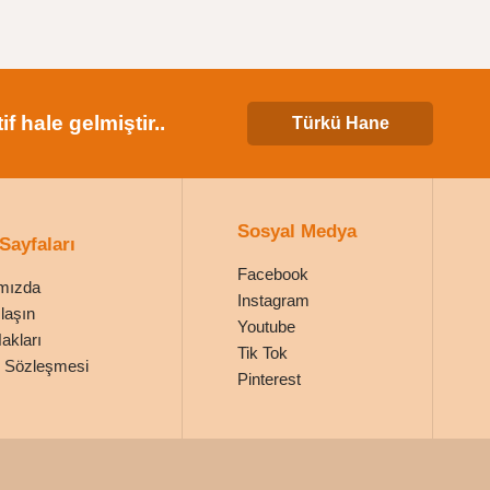
 hale gelmiştir..
Türkü Hane
Sosyal Medya
 Sayfaları
Facebook
mızda
Instagram
laşın
Youtube
Hakları
Tik Tok
ik Sözleşmesi
Pinterest