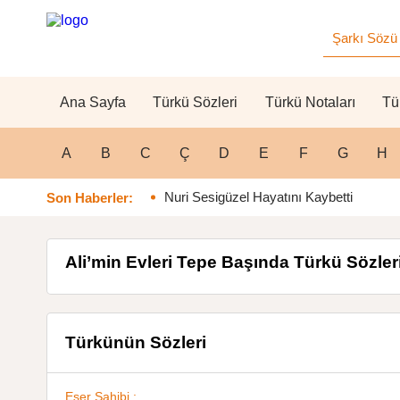
Ana Sayfa
Türkü Sözleri
Türkü Notaları
Tü
A
B
C
Ç
D
E
F
G
H
Nuri Sesigüzel Hayatını Kaybetti
Son Haberler:
Ali’min Evleri Tepe Başında Türkü Sözler
Türkünün Sözleri
Eser Sahibi :