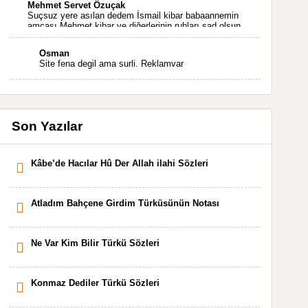
Mehmet Servet Özuçak
Suçsuz yere asılan dedem İsmail kibar babaannemin
amcası Mehmet kibar ve diğerlerinin ruhları şad olsun.
Kahrolsun Cemal paşa
Osman
Site fena degil ama surli. Reklamvar
Son Yazılar
Kâbe’de Hacılar Hû Der Allah ilahi Sözleri
Atladım Bahçene Girdim Türküsünün Notası
Ne Var Kim Bilir Türkü Sözleri
Konmaz Dediler Türkü Sözleri