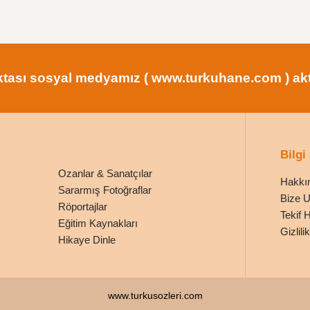
tası sosyal medyamız ( www.turkuhane.com ) aktif
Bilgi
Ozanlar & Sanatçılar
Hakkı
Sararmış Fotoğraflar
Bize U
Röportajlar
Tekif 
Eğitim Kaynakları
Gizlil
Hikaye Dinle
www.turkusozleri.com