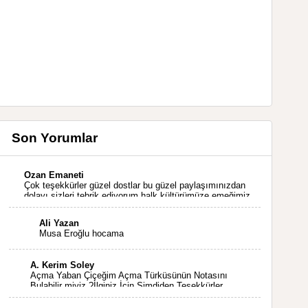
Son Yorumlar
Ozan Emaneti
Çok teşekkürler güzel dostlar bu güzel paylaşımınızdan
dolayı sizleri tebrik ediyorum halk kültürümüze emeğimiz
geçti ise ne mutlu bizlere sizlerin sayesinde türkülerimiz
ölmeyecektir tekrar teşekkürler saygılarımla
Ali Yazan
Musa Eroğlu hocama
A. Kerim Soley
Açma Yaban Çiçeğim Açma Türküsünün Notasını
Bulabilir miyiz ?İlginiz İçin Şimdiden Teşekkürler.