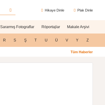
Hikaye Dinle
Plak Dinle
Sararmış Fotograflar
Röportajlar
Makale Arşivi
R
S
Ş
T
U
Ü
V
Y
Z
Tüm Haberler