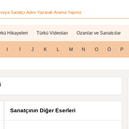
rkü Hikayeleri
Türkü Videoları
Ozanlar ve Sanatcılar
I
İ
J
K
L
M
N
O
Ö
P
i
Sanatçının Diğer Eserleri