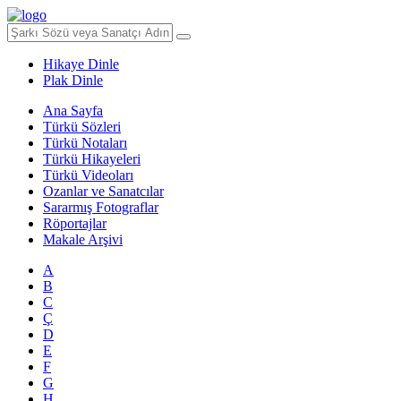
Hikaye Dinle
Plak Dinle
Ana Sayfa
Türkü Sözleri
Türkü Notaları
Türkü Hikayeleri
Türkü Videoları
Ozanlar ve Sanatcılar
Sararmış Fotograflar
Röportajlar
Makale Arşivi
A
B
C
Ç
D
E
F
G
H