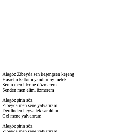
Alagöz Zibeyda sen keşengsen keşeng
Hasretin kalbimi yandırır ay melek
Senin men hicrine dözmerem
Senden men elimi üzmerem
Alagöz şirin söz
Zibeyda men sene yalvarıram
Derdinden heyva tek saraldım
Gel mene yalvarıram
Alagöz şirin söz
Zibeyda men sene yalvarıram