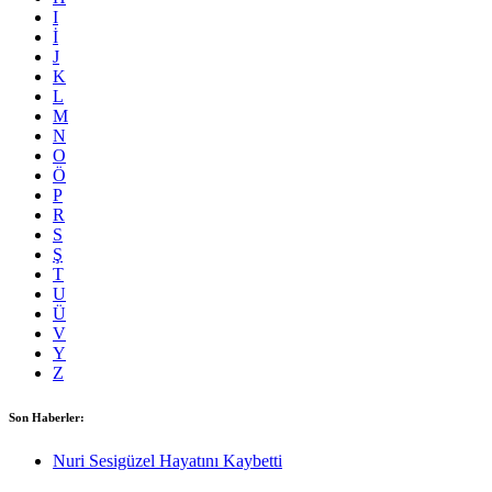
I
İ
J
K
L
M
N
O
Ö
P
R
S
Ş
T
U
Ü
V
Y
Z
Son Haberler:
Nuri Sesigüzel Hayatını Kaybetti