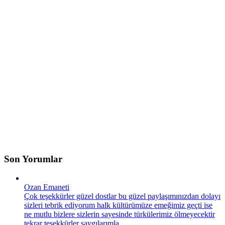
Son Yorumlar
Ozan Emaneti
Çok teşekkürler güzel dostlar bu güzel paylaşımınızdan dolayı
sizleri tebrik ediyorum halk kültürümüze emeğimiz geçti ise
ne mutlu bizlere sizlerin sayesinde türkülerimiz ölmeyecektir
tekrar teşekkürler saygılarımla