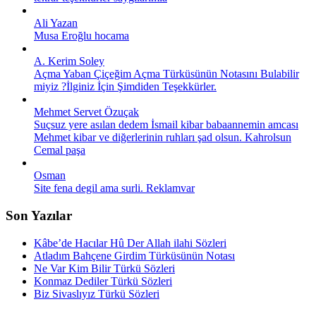
Ali Yazan
Musa Eroğlu hocama
A. Kerim Soley
Açma Yaban Çiçeğim Açma Türküsünün Notasını Bulabilir
miyiz ?İlginiz İçin Şimdiden Teşekkürler.
Mehmet Servet Özuçak
Suçsuz yere asılan dedem İsmail kibar babaannemin amcası
Mehmet kibar ve diğerlerinin ruhları şad olsun. Kahrolsun
Cemal paşa
Osman
Site fena degil ama surli. Reklamvar
Son Yazılar
Kâbe’de Hacılar Hû Der Allah ilahi Sözleri
Atladım Bahçene Girdim Türküsünün Notası
Ne Var Kim Bilir Türkü Sözleri
Konmaz Dediler Türkü Sözleri
Biz Sivaslıyız Türkü Sözleri