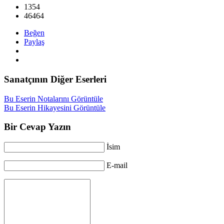
1354
46464
Beğen
Paylaş
Sanatçının Diğer Eserleri
Bu Eserin Notalarını Görüntüle
Bu Eserin Hikayesini Görüntüle
Bir Cevap Yazın
İsim
E-mail