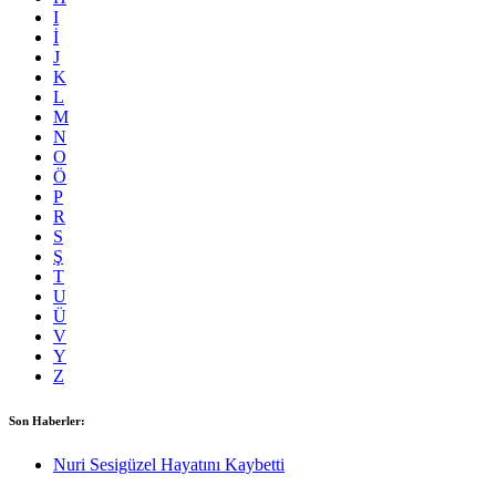
I
İ
J
K
L
M
N
O
Ö
P
R
S
Ş
T
U
Ü
V
Y
Z
Son Haberler:
Nuri Sesigüzel Hayatını Kaybetti