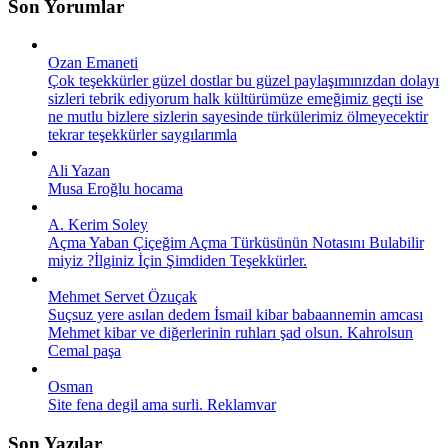
Son Yorumlar
Ozan Emaneti
Çok teşekkürler güzel dostlar bu güzel paylaşımınızdan dolayı
sizleri tebrik ediyorum halk kültürümüze emeğimiz geçti ise
ne mutlu bizlere sizlerin sayesinde türkülerimiz ölmeyecektir
tekrar teşekkürler saygılarımla
Ali Yazan
Musa Eroğlu hocama
A. Kerim Soley
Açma Yaban Çiçeğim Açma Türküsünün Notasını Bulabilir
miyiz ?İlginiz İçin Şimdiden Teşekkürler.
Mehmet Servet Özuçak
Suçsuz yere asılan dedem İsmail kibar babaannemin amcası
Mehmet kibar ve diğerlerinin ruhları şad olsun. Kahrolsun
Cemal paşa
Osman
Site fena degil ama surli. Reklamvar
Son Yazılar