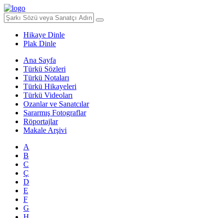
Hikaye Dinle
Plak Dinle
Ana Sayfa
Türkü Sözleri
Türkü Notaları
Türkü Hikayeleri
Türkü Videoları
Ozanlar ve Sanatcılar
Sararmış Fotograflar
Röportajlar
Makale Arşivi
A
B
C
Ç
D
E
F
G
H