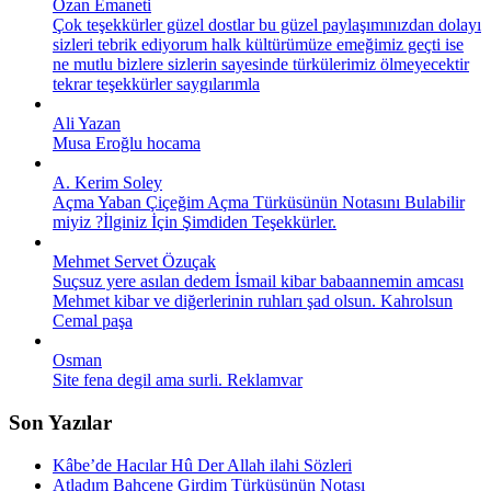
Ozan Emaneti
Çok teşekkürler güzel dostlar bu güzel paylaşımınızdan dolayı
sizleri tebrik ediyorum halk kültürümüze emeğimiz geçti ise
ne mutlu bizlere sizlerin sayesinde türkülerimiz ölmeyecektir
tekrar teşekkürler saygılarımla
Ali Yazan
Musa Eroğlu hocama
A. Kerim Soley
Açma Yaban Çiçeğim Açma Türküsünün Notasını Bulabilir
miyiz ?İlginiz İçin Şimdiden Teşekkürler.
Mehmet Servet Özuçak
Suçsuz yere asılan dedem İsmail kibar babaannemin amcası
Mehmet kibar ve diğerlerinin ruhları şad olsun. Kahrolsun
Cemal paşa
Osman
Site fena degil ama surli. Reklamvar
Son Yazılar
Kâbe’de Hacılar Hû Der Allah ilahi Sözleri
Atladım Bahçene Girdim Türküsünün Notası