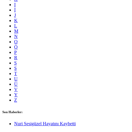
I
İ
J
K
L
M
N
O
Ö
P
R
S
Ş
T
U
Ü
V
Y
Z
Son Haberler:
Nuri Sesigüzel Hayatını Kaybetti