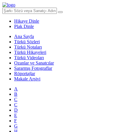
Hikaye Dinle
Plak Dinle
Ana Sayfa
Türkü Sözleri
Türkü Notaları
Türkü Hikayeleri
Türkü Videoları
Ozanlar ve Sanatcılar
Sararmış Fotograflar
Röportajlar
Makale Arşivi
A
B
C
Ç
D
E
F
G
H