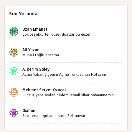
Son Yorumlar
Ozan Emaneti
Çok teşekkürler güzel dostlar bu güzel
paylaşımınızdan dolayı sizleri tebrik ediyorum halk
kültürümüze emeğimiz geçti ise ne mutlu bizlere
Ali Yazan
sizlerin sayesinde türkülerimiz ölmeyecektir tekrar
Musa Eroğlu hocama
teşekkürler saygılarımla
A. Kerim Soley
Açma Yaban Çiçeğim Açma Türküsünün Notasını
Bulabilir miyiz ?İlginiz İçin Şimdiden Teşekkürler.
Mehmet Servet Özuçak
Suçsuz yere asılan dedem İsmail kibar babaannemin
amcası Mehmet kibar ve diğerlerinin ruhları şad olsun.
Kahrolsun Cemal paşa
Osman
Site fena degil ama surli. Reklamvar