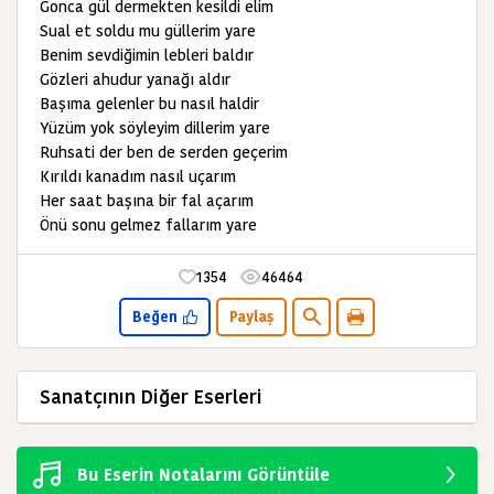
Gonca gül dermekten kesildi elim
Sual et soldu mu güllerim yare
Benim sevdiğimin lebleri baldır
Gözleri ahudur yanağı aldır
Başıma gelenler bu nasıl haldir
Yüzüm yok söyleyim dillerim yare
Ruhsati der ben de serden geçerim
Kırıldı kanadım nasıl uçarım
Her saat başına bir fal açarım
Önü sonu gelmez fallarım yare
1354
46464
Beğen
Paylaş
Sanatçının Diğer Eserleri
Bu Eserin Notalarını Görüntüle