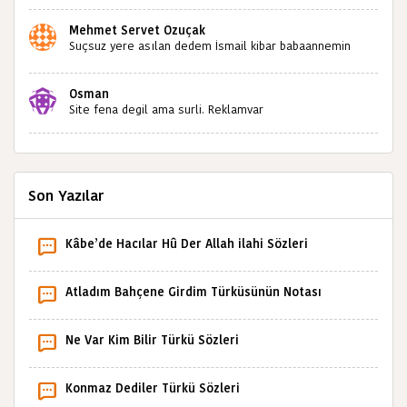
Bulabilir miyiz ?İlginiz İçin Şimdiden Teşekkürler.
Mehmet Servet Özuçak
Suçsuz yere asılan dedem İsmail kibar babaannemin
amcası Mehmet kibar ve diğerlerinin ruhları şad olsun.
Kahrolsun Cemal paşa
Osman
Site fena degil ama surli. Reklamvar
Son Yazılar
Kâbe’de Hacılar Hû Der Allah ilahi Sözleri
Atladım Bahçene Girdim Türküsünün Notası
Ne Var Kim Bilir Türkü Sözleri
Konmaz Dediler Türkü Sözleri