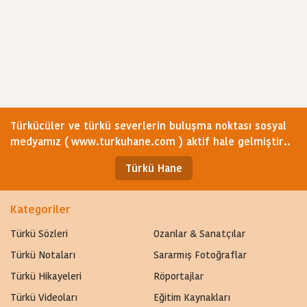
Türkücüler ve türkü severlerin buluşma noktası sosyal
medyamız ( www.turkuhane.com ) aktif hale gelmiştir..
Türkü Hane
Kategoriler
Türkü Sözleri
Ozanlar & Sanatçılar
Türkü Notaları
Sararmış Fotoğraflar
Türkü Hikayeleri
Röportajlar
Türkü Videoları
Eğitim Kaynakları