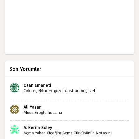
Son Yorumlar
Ozan Emaneti
Çok teşekkürler güzel dostlar bu güzel
paylaşımınızdan dolayı sizleri tebrik ediyorum halk
kültürümüze emeğimiz geçti ise ne mutlu bizlere
Ali Yazan
sizlerin sayesinde türkülerimiz ölmeyecektir tekrar
Musa Eroğlu hocama
teşekkürler saygılarımla
A. Kerim Soley
Açma Yaban Çiçeğim Açma Türküsünün Notasını