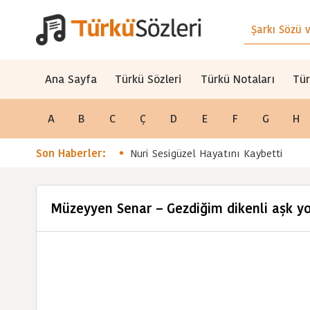
Ana Sayfa
Türkü Sözleri
Türkü Notaları
Tür
A
B
C
Ç
D
E
F
G
H
Son Haberler:
Nuri Sesigüzel Hayatını Kaybetti
Müzeyyen Senar – Gezdiğim dikenli aşk yo