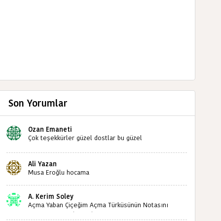
Son Yorumlar
Ozan Emaneti
Çok teşekkürler güzel dostlar bu güzel
paylaşımınızdan dolayı sizleri tebrik ediyorum halk
kültürümüze emeğimiz geçti ise ne mutlu bizlere
Ali Yazan
sizlerin sayesinde türkülerimiz ölmeyecektir tekrar
Musa Eroğlu hocama
teşekkürler saygılarımla
A. Kerim Soley
Açma Yaban Çiçeğim Açma Türküsünün Notasını
Bulabilir miyiz ?İlginiz İçin Şimdiden Teşekkürler.