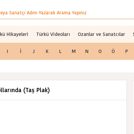
kü Hikayeleri
Türkü Videoları
Ozanlar ve Sanatcılar
I
İ
J
K
L
M
N
O
Ö
P
llarında (Taş Plak)