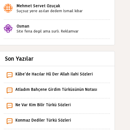
Mehmet Servet Özuçak
Suçsuz yere asılan dedem İsmail kibar
babaannemin amcası Mehmet kibar ve diğerlerinin
ruhları şad olsun. Kahrolsun Cemal paşa
Osman
Site fena degil ama surli. Reklamvar
Son Yazılar
Kâbe’de Hacılar Hû Der Allah ilahi Sözleri
Atladım Bahçene Girdim Türküsünün Notası
Ne Var Kim Bilir Türkü Sözleri
Konmaz Dediler Türkü Sözleri