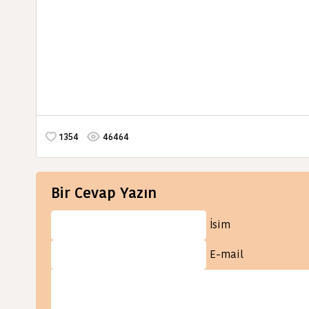
1354
46464
Bir Cevap Yazın
İsim
E-mail