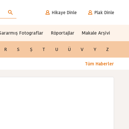
Hikaye Dinle
Plak Dinle
Sararmış Fotograflar
Röportajlar
Makale Arşivi
R
S
Ş
T
U
Ü
V
Y
Z
Tüm Haberler