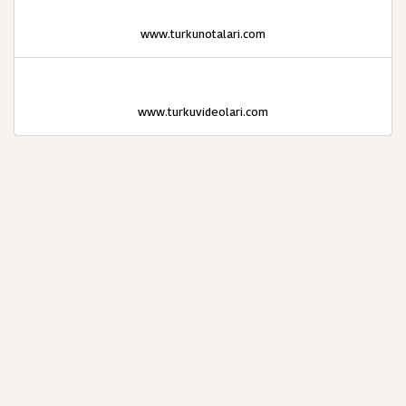
www.turkunotalari.com
www.turkuvideolari.com