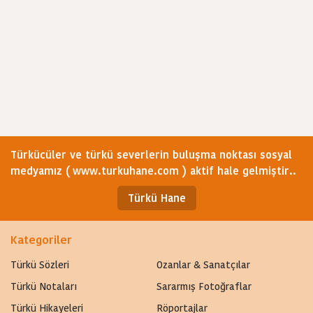
Türkücüler ve türkü severlerin buluşma noktası sosyal
medyamız ( www.turkuhane.com ) aktif hale gelmiştir..
Türkü Hane
Kategoriler
Türkü Sözleri
Ozanlar & Sanatçılar
Türkü Notaları
Sararmış Fotoğraflar
Türkü Hikayeleri
Röportajlar