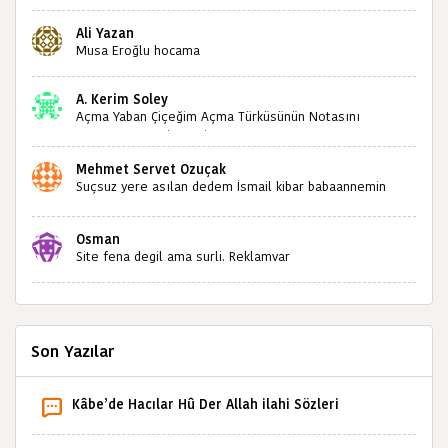
paylaşımınızdan dolayı sizleri tebrik ediyorum halk
kültürümüze emeğimiz geçti ise ne mutlu bizlere
Ali Yazan
sizlerin sayesinde türkülerimiz ölmeyecektir tekrar
Musa Eroğlu hocama
teşekkürler saygılarımla
A. Kerim Soley
Açma Yaban Çiçeğim Açma Türküsünün Notasını
Bulabilir miyiz ?İlginiz İçin Şimdiden Teşekkürler.
Mehmet Servet Özuçak
Suçsuz yere asılan dedem İsmail kibar babaannemin
amcası Mehmet kibar ve diğerlerinin ruhları şad olsun.
Kahrolsun Cemal paşa
Osman
Site fena degil ama surli. Reklamvar
Son Yazılar
Kâbe’de Hacılar Hû Der Allah ilahi Sözleri