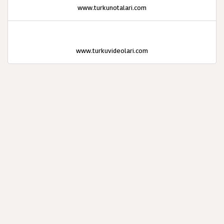
www.turkunotalari.com
www.turkuvideolari.com