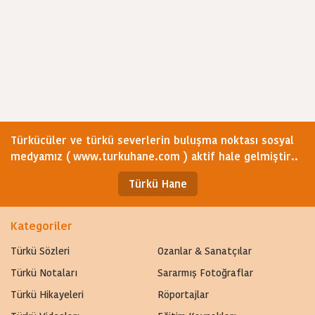
Türkücüler ve türkü severlerin buluşma noktası sosyal
medyamız ( www.turkuhane.com ) aktif hale gelmiştir..
Türkü Hane
Kategoriler
Türkü Sözleri
Ozanlar & Sanatçılar
Türkü Notaları
Sararmış Fotoğraflar
Türkü Hikayeleri
Röportajlar