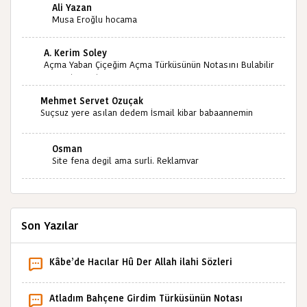
Ali Yazan
ölmeyecektir tekrar teşekkürler saygılarımla
Musa Eroğlu hocama
A. Kerim Soley
Açma Yaban Çiçeğim Açma Türküsünün Notasını Bulabilir
miyiz ?İlginiz İçin Şimdiden Teşekkürler.
Mehmet Servet Özuçak
Suçsuz yere asılan dedem İsmail kibar babaannemin
amcası Mehmet kibar ve diğerlerinin ruhları şad olsun.
Kahrolsun Cemal paşa
Osman
Site fena degil ama surli. Reklamvar
Son Yazılar
Kâbe’de Hacılar Hû Der Allah ilahi Sözleri
Atladım Bahçene Girdim Türküsünün Notası