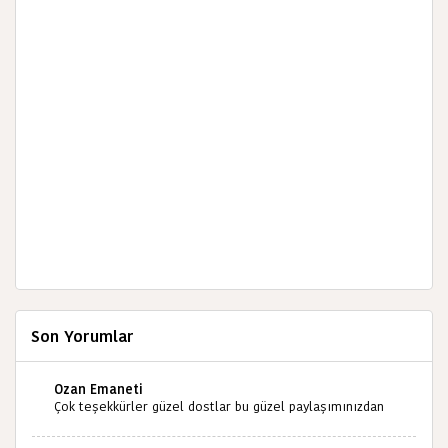
Son Yorumlar
Ozan Emaneti
Çok teşekkürler güzel dostlar bu güzel paylaşımınızdan
dolayı sizleri tebrik ediyorum halk kültürümüze emeğimiz
geçti ise ne mutlu bizlere sizlerin sayesinde türkülerimiz