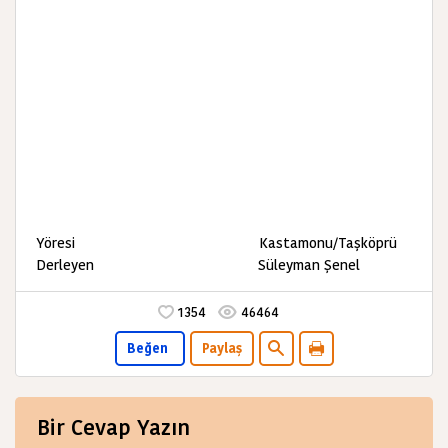
Yöresi Kastamonu/Taşköprü
Derleyen Süleyman Şenel
1354
46464
Beğen
Paylaş
Bir Cevap Yazın